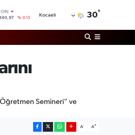
°
LAR
30
Kocaeli
7436
%0.18
RO
2510
%0.32
RLİN
4811
%0.38
M ALTIN
0.55
%0
T100
arını
779
%-14
COIN
840,97
%-0.15
i Öğretmen Semineri” ve
-
+
A
A