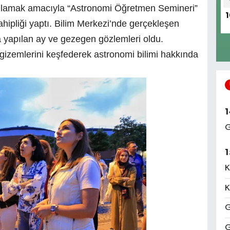
ağlamak amacıyla “Astronomi Öğretmen Semineri”
1
ahipliği yaptı. Bilim Merkezi’nde gerçekleşen
a yapılan ay ve gezegen gözlemleri oldu.
izemlerini keşfederek astronomi bilimi hakkında
1
G
1
K
K
G
G