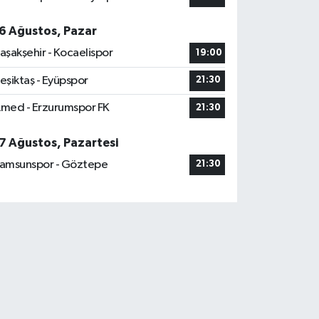
6 Ağustos, Pazar
aşakşehir - Kocaelispor
19:00
eşiktaş - Eyüpspor
21:30
med - Erzurumspor FK
21:30
7 Ağustos, Pazartesi
amsunspor - Göztepe
21:30