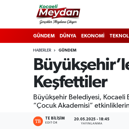
Nöbetçi Eczaneler
GÜNDEM
DÜNYA
EKONOMİ
TEKNOL
Hava Durumu
HABERLER
GÜNDEM
Trafik Durumu
Büyükşehir’l
Süper Lig Puan Durumu ve Fikstür
Keşfettiler
Tüm Manşetler
Son Dakika Haberleri
Büyükşehir Belediyesi, Kocael
“Çocuk Akademisi” etkinliklerin
Haber Arşivi
TE BILIŞIM
20.05.2025 - 18:45
EDITÖR
YAYINLANMA