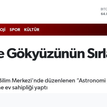
DO
47,
EU
55,
STE
OJİ
SPOR
KÜLTÜR
64,
GRA
666
BİS
e Gökyüzünün Sırl
13.
BIT
64.
i Bilim Merkezi’nde düzenlenen “Astronom
e ev sahipliği yaptı