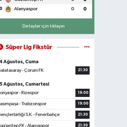
0
Alanyaspor
0
0
Detaylar için tıklayın
Süper Lig Fikstür
4 Ağustos, Cuma
alatasaray - Çorum FK
21:30
5 Ağustos, Cumartesi
onyaspor - Rizespor
19:00
asımpaşa - Trabzonspor
19:00
ençlerbirliği S.K. - Fenerbahçe
21:30
aziantep FK - Alanyaspor
21:30