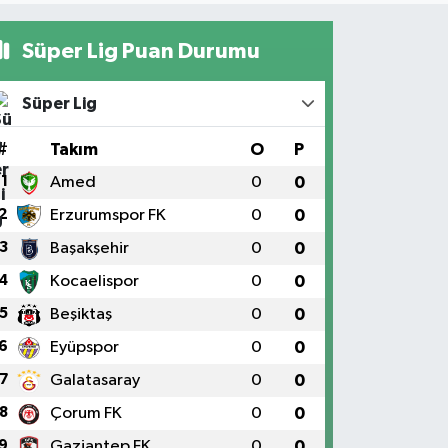
Süper Lig Puan Durumu
Süper Lig
#
Takım
O
P
1
Amed
0
0
2
Erzurumspor FK
0
0
3
Başakşehir
0
0
4
Kocaelispor
0
0
5
Beşiktaş
0
0
6
Eyüpspor
0
0
7
Galatasaray
0
0
8
Çorum FK
0
0
9
Gaziantep FK
0
0