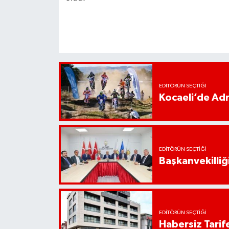
EDITÖRÜN SEÇTIĞI
Kocaeli’de Adr
EDITÖRÜN SEÇTIĞI
Başkanvekilliği
EDITÖRÜN SEÇTIĞI
Habersiz Tarife