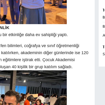
1
B
B
NLİK
bir etkinliğe daha ev sahipliği yaptı.
A
, fen bilimleri, coğrafya ve sınıf öğretmenliği
1
atılırken, akademinin diğer günlerinde ise 120
S
eğitimlere iştirak etti. Çocuk Akademisi
uşan 40 kişilik bir grup katılım sağladı.