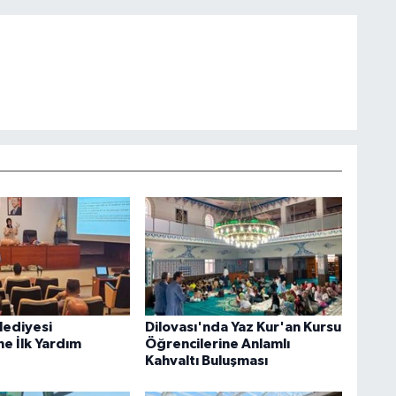
lediyesi
Dilovası'nda Yaz Kur'an Kursu
ne İlk Yardım
Öğrencilerine Anlamlı
Kahvaltı Buluşması