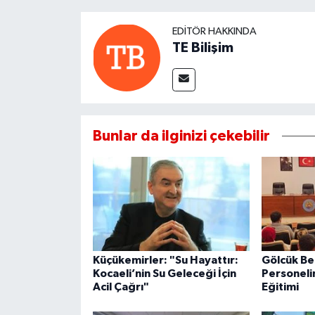
EDITÖR HAKKINDA
TE Bilişim
Bunlar da ilginizi çekebilir
Küçükemirler: "Su Hayattır:
Gölcük Be
Kocaeli’nin Su Geleceği İçin
Personeli
Acil Çağrı"
Eğitimi