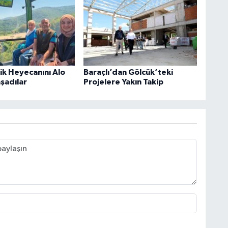
rik Heyecanını Alo
Baraçlı’dan Gölcük’teki
aşadılar
Projelere Yakın Takip