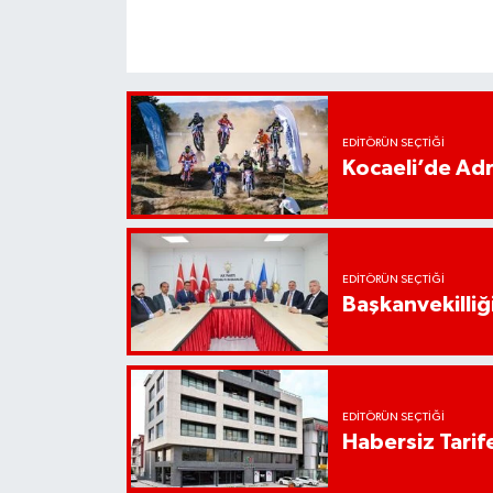
EDITÖRÜN SEÇTIĞI
Kocaeli’de Adr
EDITÖRÜN SEÇTIĞI
Başkanvekilliği
EDITÖRÜN SEÇTIĞI
Habersiz Tarife