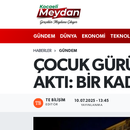
Nöbetçi Eczaneler
GÜNDEM
DÜNYA
EKONOMİ
TEKNOL
Hava Durumu
HABERLER
GÜNDEM
Trafik Durumu
ÇOCUK GÜRÜ
Süper Lig Puan Durumu ve Fikstür
AKTI: BİR K
Tüm Manşetler
Son Dakika Haberleri
TE BILIŞIM
10.07.2025 - 13:45
EDITÖR
YAYINLANMA
Haber Arşivi