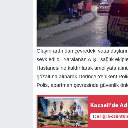
Olayın ardından çevredeki vatandaşların 
sevk edildi. Yaralanan A.Ş., sağlık ekipl
Hastanesi’ne kaldırılarak ameliyata alındı
gözaltına alınarak Derince Yenikent Poli
Polis, apartman çevresinde güvenlik önlemi
Kocaeli’de Ad
İçeriği Görüntül