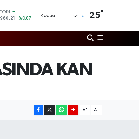
TCOIN
.960,21
%0.87
°
25
LAR
Kocaeli
,7436
%0.18
RO
,2510
%0.32
ERLİN
,4811
%0.38
AM ALTIN
48.99
%2.59
ASINDA KAN
ST100
.779
%-14
-
+
A
A