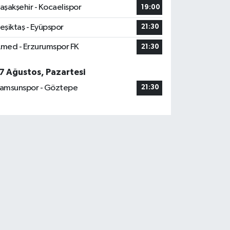
aşakşehir - Kocaelispor
19:00
eşiktaş - Eyüpspor
21:30
med - Erzurumspor FK
21:30
7 Ağustos, Pazartesi
amsunspor - Göztepe
21:30