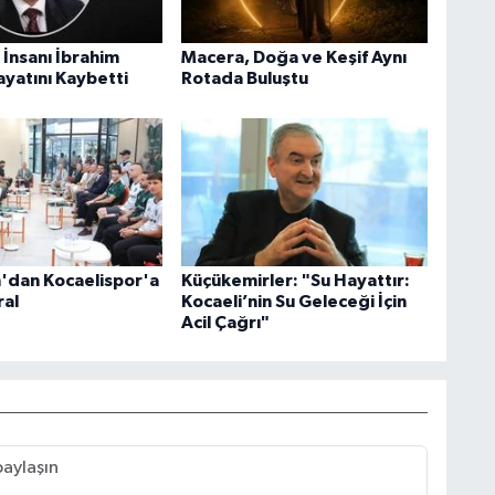
ş İnsanı İbrahim
Macera, Doğa ve Keşif Aynı
yatını Kaybetti
Rotada Buluştu
'dan Kocaelispor'a
Küçükemirler: "Su Hayattır:
al
Kocaeli’nin Su Geleceği İçin
Acil Çağrı"