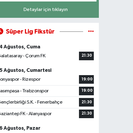
Detaylar için tıklayın
Süper Lig Fikstür
4 Ağustos, Cuma
alatasaray - Çorum FK
21:30
5 Ağustos, Cumartesi
onyaspor - Rizespor
19:00
asımpaşa - Trabzonspor
19:00
ençlerbirliği S.K. - Fenerbahçe
21:30
aziantep FK - Alanyaspor
21:30
6 Ağustos, Pazar