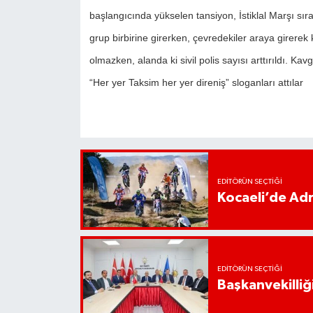
başlangıcında yükselen tansiyon, İstiklal Marşı sır
grup birbirine girerken, çevredekiler araya girere
olmazken, alanda ki sivil polis sayısı arttırıldı. K
“Her yer Taksim her yer direniş” sloganları attılar
EDITÖRÜN SEÇTIĞI
Kocaeli’de Adr
EDITÖRÜN SEÇTIĞI
Başkanvekilliği