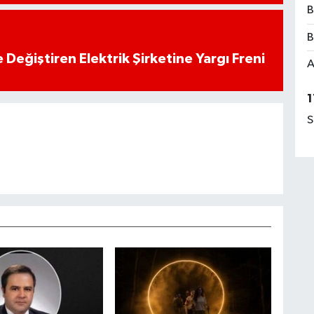
B
B
 Değiştiren Elektrik Şirketine Yargı Freni
A
1
S