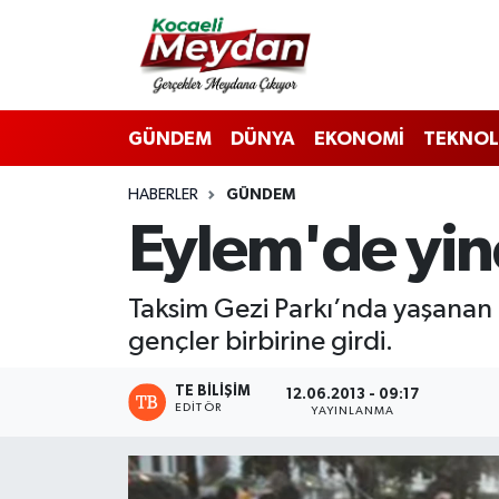
Nöbetçi Eczaneler
GÜNDEM
DÜNYA
EKONOMİ
TEKNOL
Hava Durumu
HABERLER
GÜNDEM
Trafik Durumu
Eylem'de yine
Süper Lig Puan Durumu ve Fikstür
Taksim Gezi Parkı’nda yaşanan 
Tüm Manşetler
gençler birbirine girdi.
Son Dakika Haberleri
TE BILIŞIM
12.06.2013 - 09:17
EDITÖR
YAYINLANMA
Haber Arşivi