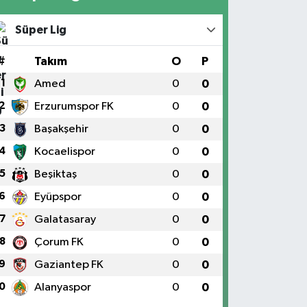
Süper Lig
#
Takım
O
P
1
Amed
0
0
2
Erzurumspor FK
0
0
3
Başakşehir
0
0
4
Kocaelispor
0
0
5
Beşiktaş
0
0
6
Eyüpspor
0
0
7
Galatasaray
0
0
8
Çorum FK
0
0
9
Gaziantep FK
0
0
0
Alanyaspor
0
0