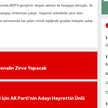
asında BDP’li gençlerin slogan atması ile kavgaya dönüştü. İki
k kavgayı önlemeye çalıştı. Yaşanan arbedede yara alan
avga sonrasında ise çalan müzik eşliğinde gruplar halaylar çekip
1
G
1
K
enalin Zirve Yapacak
K
G
G
 İçin AK Parti’nin Adayı Hayrettin Ünlü
1