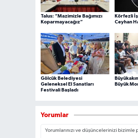
Talus: “Mazimizle Bağımızı
Körfezli İ
Koparmayacağız”
Ceyhan Ha
Gölcük Belediyesi
Büyükakın
Geleneksel El Sanatları
Büyük Mor
Festivali Başladı
Yorumlar