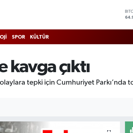
BIT
64.
DO
47,
EU
OJİ
SPOR
KÜLTÜR
55,
STE
64,
GRA
 kavga çıktı
666
BİS
13.
olaylara tepki için Cumhuriyet Parkı’nda t