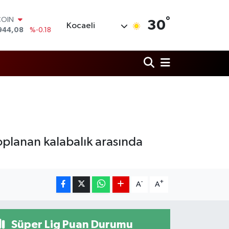
°
COIN
30
Kocaeli
944,08
%-0.18
LAR
7436
%0.18
RO
2510
%0.32
RLİN
4811
%0.38
M ALTIN
0.55
%0.03
T100
779
%-14
oplanan kalabalık arasında
-
+
A
A
Süper Lig Puan Durumu