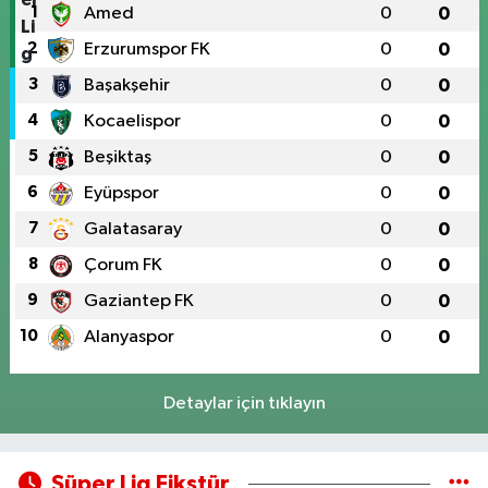
1
Amed
0
0
2
Erzurumspor FK
0
0
3
Başakşehir
0
0
4
Kocaelispor
0
0
5
Beşiktaş
0
0
6
Eyüpspor
0
0
7
Galatasaray
0
0
8
Çorum FK
0
0
9
Gaziantep FK
0
0
10
Alanyaspor
0
0
Detaylar için tıklayın
Süper Lig Fikstür