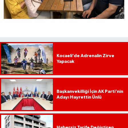
Kocaeli’de Adrenalin Zirve
Yapacak
Başkanvekilliği İçin AK Parti’nin
Adayı Hayrettin Ünlü
Habersiz Tarife Değiştiren