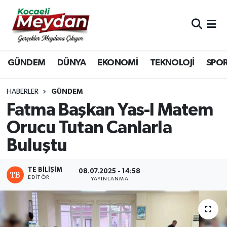
Nöbetçi Eczaneler
GÜNDEM
DÜNYA
EKONOMİ
TEKNOLOJİ
SPO
Hava Durumu
Trafik Durumu
HABERLER
GÜNDEM
Fatma Başkan Yas-I Matem
Süper Lig Puan Durumu ve Fikstür
Orucu Tutan Canlarla
Buluştu
Tüm Manşetler
Son Dakika Haberleri
TE BILIŞIM
08.07.2025 - 14:58
EDITÖR
YAYINLANMA
Haber Arşivi