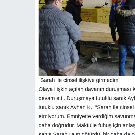
"Sarah ile cinsel ilişkiye girmedim"
Olaya ilişkin açılan davanın duruşması
devam etti. Duruşmaya tutuklu sanık Ayha
tutuklu sanık Ayhan K., "Sarah ile cinse
etmiyorum. Emniyette verdiğim savunma
daha doğrudur. Maktulle fuhuş için anlaş
şahıs Sarah'ı alıp götürdü, bir daha da