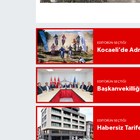
EDITÖRÜN SEÇTIĞI
Kocaeli’de Adr
EDITÖRÜN SEÇTIĞI
Başkanvekilliği
EDITÖRÜN SEÇTIĞI
Habersiz Tarife