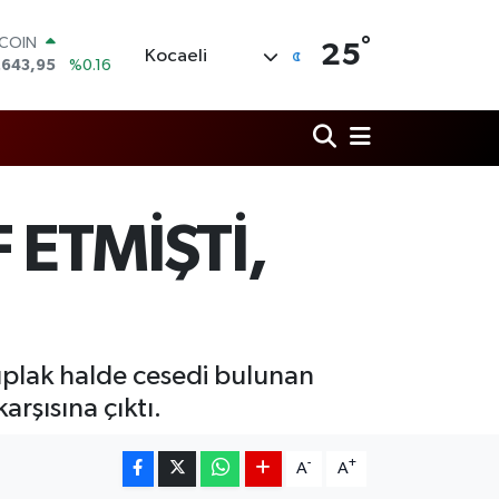
°
LAR
25
Kocaeli
,6006
%0.06
RO
,0250
%0.02
ERLİN
,2398
%0.2
AM ALTIN
00.87
%0.12
ST100
ETMİŞTİ,
.799
%70
TCOIN
.643,95
%0.16
çıplak halde cesedi bulunan
rşısına çıktı.
-
+
A
A