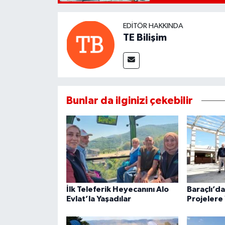
EDITÖR HAKKINDA
TE Bilişim
Bunlar da ilginizi çekebilir
İlk Teleferik Heyecanını Alo
Baraçlı’d
Evlat’la Yaşadılar
Projelere 