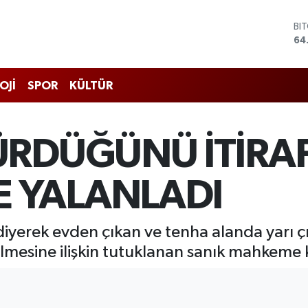
DO
47
EU
55
ST
OJİ
SPOR
KÜLTÜR
64
GR
65
Bİ
RDÜĞÜNÜ İTİRAF 
13
BI
64
 YALANLADI
diyerek evden çıkan ve tenha alanda yarı 
mesine ilişkin tutuklanan sanık mahkeme ka