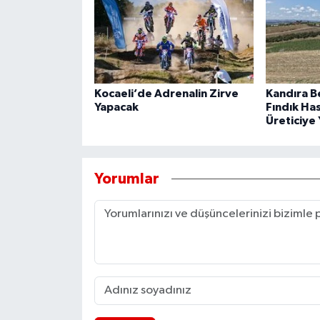
Kocaeli’de Adrenalin Zirve
Kandıra B
Yapacak
Fındık Ha
Üreticiye 
Yorumlar