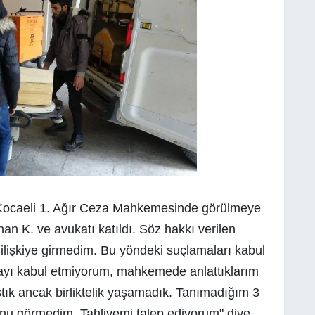
 Kocaeli 1. Ağır Ceza Mahkemesinde görülmeye
n K. ve avukatı katıldı. Söz hakkı verilen
l ilişkiye girmedim. Bu yöndeki suçlamaları kabul
yı kabul etmiyorum, mahkemede anlattıklarım
tık ancak birliktelik yaşamadık. Tanımadığım 3
 onu görmedim. Tahliyemi talep ediyorum" diye