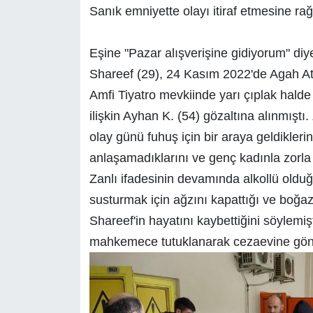
Sanık emniyette olayı itiraf etmesine 
Eşine "Pazar alışverişine gidiyorum" di
Shareef (29), 24 Kasım 2022'de Agah At
Amfi Tiyatro mevkiinde yarı çıplak hald
ilişkin Ayhan K. (54) gözaltına alınmıştı.
olay günü fuhuş için bir araya geldikler
anlaşamadıklarını ve genç kadınla zorla cin
Zanlı ifadesinin devamında alkollü olduğ
susturmak için ağzını kapattığı ve boğaz
Shareef'in hayatını kaybettiğini söylemişt
mahkemece tutuklanarak cezaevine gönd