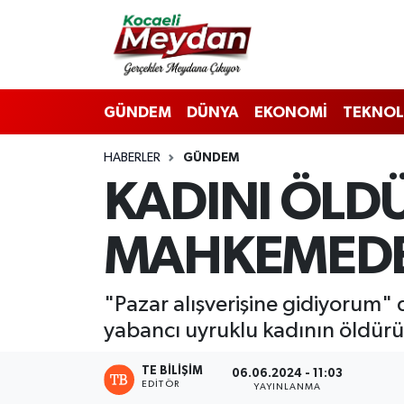
Nöbetçi Eczaneler
GÜNDEM
DÜNYA
EKONOMİ
TEKNOL
Hava Durumu
HABERLER
GÜNDEM
Trafik Durumu
KADINI ÖLDÜ
Süper Lig Puan Durumu ve Fikstür
MAHKEMEDE
Tüm Manşetler
Son Dakika Haberleri
"Pazar alışverişine gidiyorum" 
yabancı uyruklu kadının öldürül
Haber Arşivi
TE BILIŞIM
06.06.2024 - 11:03
EDITÖR
YAYINLANMA