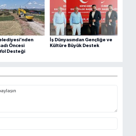
elediyesi’nden
İş Dünyasından Gençliğe ve
sadı Öncesi
Kültüre Büyük Destek
Yol Desteği