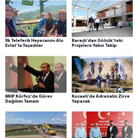
İlk Teleferik Heyecanını Alo
Baraçlı’dan Gölcük’teki
Evlat’la Yaşadılar
Projelere Yakın Takip
MHP Körfez’de Görev
Kocaeli’de Adrenalin Zirve
Dağılımı Tamam
Yapacak