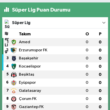
Süper Lig Puan Durumu
Süper Lig
#
Takım
O
P
1
Amed
0
0
2
Erzurumspor FK
0
0
3
Başakşehir
0
0
4
Kocaelispor
0
0
5
Beşiktaş
0
0
6
Eyüpspor
0
0
7
Galatasaray
0
0
8
Çorum FK
0
0
9
Gaziantep FK
0
0