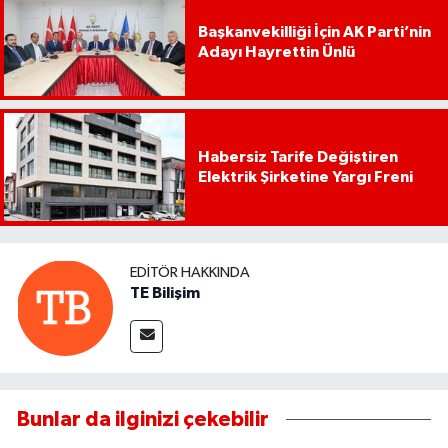
Başkanvekilliği İçin AK Parti’nin
Adayı Hayrettin Ünlü
Habersiz Tarife Değiştiren
Elektrik Şirketine Yargı Freni
EDITÖR HAKKINDA
TE Bilişim
Bunlar da ilginizi çekebilir