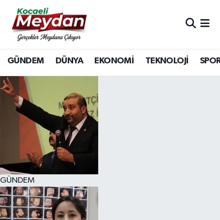
Nöbetçi Eczaneler
GÜNDEM
DÜNYA
EKONOMİ
TEKNOLOJİ
SPO
Hava Durumu
Trafik Durumu
Süper Lig Puan Durumu ve Fikstür
Tüm Manşetler
Son Dakika Haberleri
GÜNDEM
Haber Arşivi