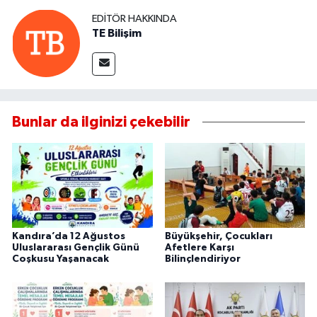
EDITÖR HAKKINDA
TE Bilişim
Bunlar da ilginizi çekebilir
Kandıra’da 12 Ağustos
Büyükşehir, Çocukları
Uluslararası Gençlik Günü
Afetlere Karşı
Coşkusu Yaşanacak
Bilinçlendiriyor