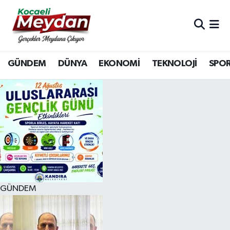
Nöbetçi Eczaneler
GÜNDEM
DÜNYA
EKONOMİ
TEKNOLOJİ
SPO
Hava Durumu
Trafik Durumu
Süper Lig Puan Durumu ve Fikstür
Tüm Manşetler
Son Dakika Haberleri
GÜNDEM
Haber Arşivi