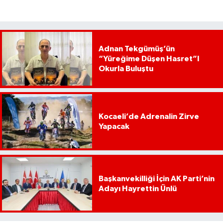
Adnan Tekgümüş’ün
“Yüreğime Düşen Hasret”I
Okurla Buluştu
Kocaeli’de Adrenalin Zirve
Yapacak
Başkanvekilliği İçin AK Parti’nin
Adayı Hayrettin Ünlü