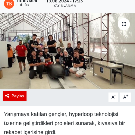
TE BILIŞIM
13.08.2024 - 17:25
EDITÖR
YAYINLANMA
Paylaş
-
+
A
A
Yarışmaya katılan gençler, hyperloop teknolojisi
üzerine geliştirdikleri projeleri sunarak, kıyasıya bir
rekabet içerisine girdi.