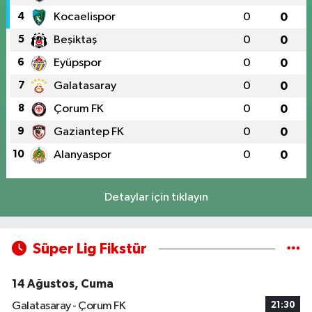
4
Kocaelispor
0
0
5
Beşiktaş
0
0
6
Eyüpspor
0
0
7
Galatasaray
0
0
8
Çorum FK
0
0
9
Gaziantep FK
0
0
10
Alanyaspor
0
0
Detaylar için tıklayın
Süper Lig Fikstür
14 Ağustos, Cuma
Galatasaray - Çorum FK
21:30