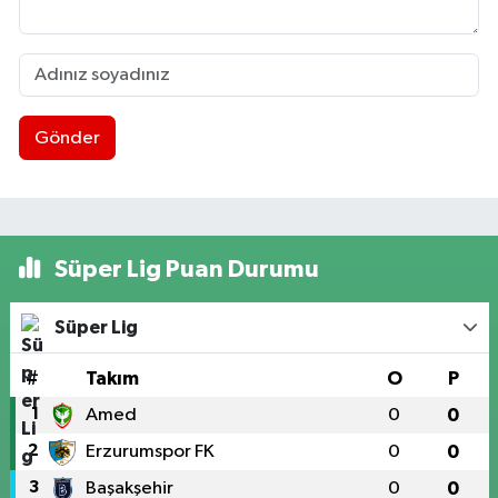
Gönder
Süper Lig Puan Durumu
Süper Lig
#
Takım
O
P
1
Amed
0
0
2
Erzurumspor FK
0
0
3
Başakşehir
0
0