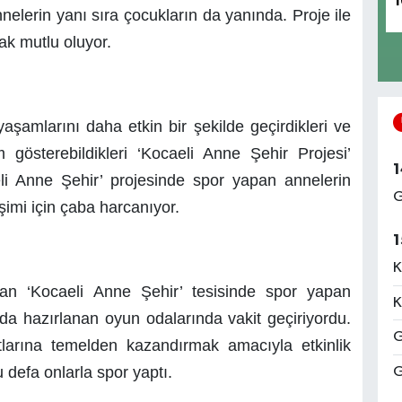
1
nelerin yanı sıra çocukların da yanında. Proje ile
ak mutlu oluyor.
şamlarını daha etkin bir şekilde geçirdikleri ve
m gösterebildikleri ‘Kocaeli Anne Şehir Projesi’
1
li Anne Şehir’ projesinde spor yapan annelerin
G
şimi için çaba harcanıyor.
1
K
unan ‘Kocaeli Anne Şehir’ tesisinde spor yapan
K
da hazırlanan oyun odalarında vakit geçiriyordu.
G
tlarına temelden kazandırmak amacıyla etkinlik
 defa onlarla spor yaptı.
G