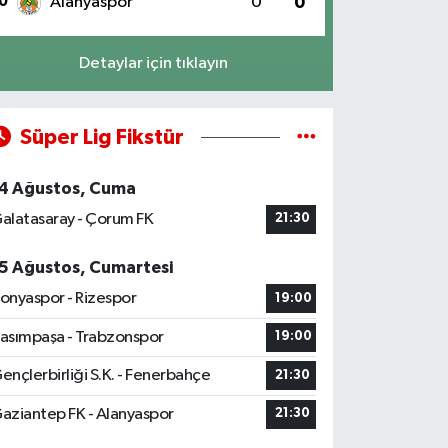
0
Alanyaspor
0
0
Detaylar için tıklayın
Süper Lig Fikstür
4 Ağustos, Cuma
alatasaray - Çorum FK
21:30
5 Ağustos, Cumartesi
onyaspor - Rizespor
19:00
asımpaşa - Trabzonspor
19:00
ençlerbirliği S.K. - Fenerbahçe
21:30
aziantep FK - Alanyaspor
21:30