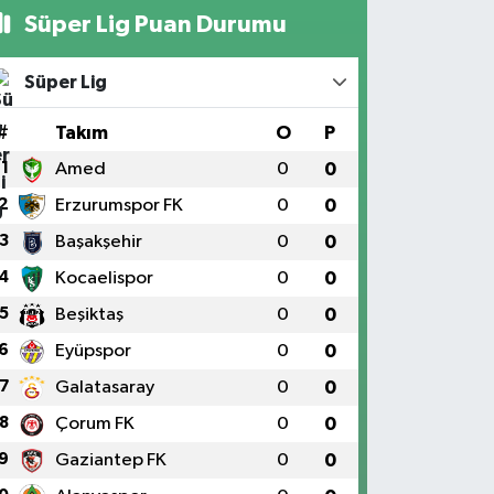
Süper Lig Puan Durumu
Süper Lig
#
Takım
O
P
1
Amed
0
0
2
Erzurumspor FK
0
0
3
Başakşehir
0
0
4
Kocaelispor
0
0
5
Beşiktaş
0
0
6
Eyüpspor
0
0
7
Galatasaray
0
0
8
Çorum FK
0
0
9
Gaziantep FK
0
0