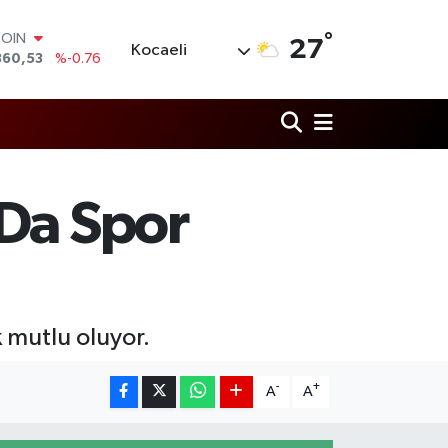
°
COIN
27
Kocaeli
360,53
%-0.76
LAR
7069
%0.17
RO
0265
%0.01
RLİN
1897
%0.02
M ALTIN
 Da Spor
8.49
%2.12
T100
887
%64
k mutlu oluyor.
-
+
A
A