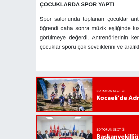
ÇOCUKLARDA SPOR YAPTI
Spor salonunda toplanan çocuklar ant
öğrendi daha sonra müzik eşliğinde kı
görülmeye değerdi. Antrenörlerinin ken
çocuklar sporu çok sevdiklerini ve aralık
EDITÖRÜN SEÇTIĞI
Kocaeli’de Adr
EDITÖRÜN SEÇTIĞI
Başkanvekilliği