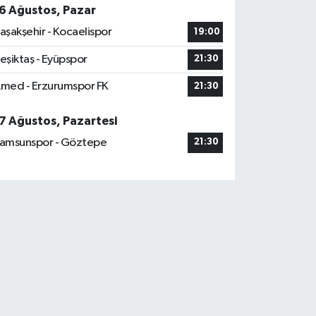
6 Ağustos, Pazar
aşakşehir - Kocaelispor
19:00
eşiktaş - Eyüpspor
21:30
med - Erzurumspor FK
21:30
7 Ağustos, Pazartesi
amsunspor - Göztepe
21:30