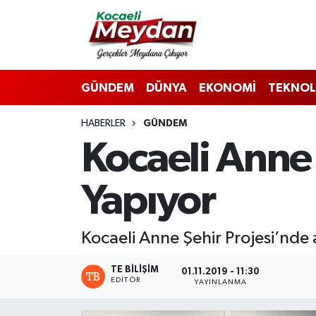
Nöbetçi Eczaneler
GÜNDEM
DÜNYA
EKONOMİ
TEKNOL
Hava Durumu
HABERLER
GÜNDEM
Trafik Durumu
Kocaeli Anne
Süper Lig Puan Durumu ve Fikstür
Yapıyor
Tüm Manşetler
Son Dakika Haberleri
Kocaeli Anne Şehir Projesi’nde 
Haber Arşivi
TE BILIŞIM
01.11.2019 - 11:30
EDITÖR
YAYINLANMA