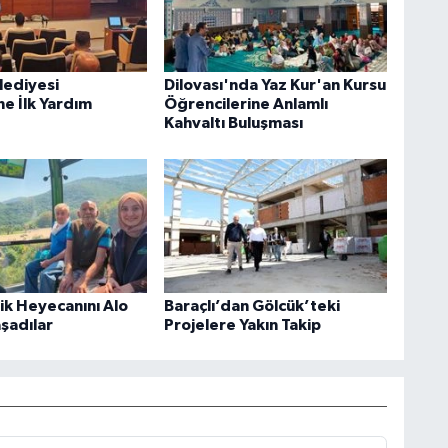
lediyesi
Dilovası'nda Yaz Kur'an Kursu
ne İlk Yardım
Öğrencilerine Anlamlı
Kahvaltı Buluşması
rik Heyecanını Alo
Baraçlı’dan Gölcük’teki
aşadılar
Projelere Yakın Takip