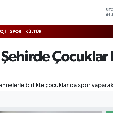
BIT
64.
DO
47,
EU
OJİ
SPOR
KÜLTÜR
55,
STE
64,
GRA
 Şehirde Çocuklar
661
BİS
13.
annelerle birlikte çocuklar da spor yapara