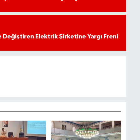
 Değiştiren Elektrik Şirketine Yargı Freni