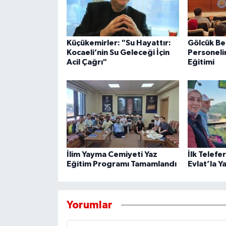
Küçükemirler: "Su Hayattır:
Gölcük Be
Kocaeli’nin Su Geleceği İçin
Personeli
Acil Çağrı"
Eğitimi
İlim Yayma Cemiyeti Yaz
İlk Telefe
Eğitim Programı Tamamlandı
Evlat’la Y
Yorumlar