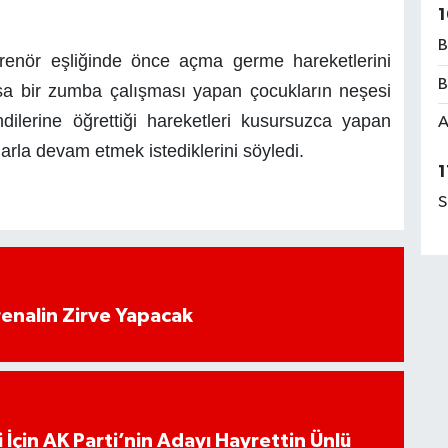
1
B
renör eşliğinde önce açma germe hareketlerini
B
sa bir zumba çalışması yapan çocukların neşesi
dilerine öğrettiği hareketleri kusursuzca yapan
A
larla devam etmek istediklerini söyledi.
1
S
enalin Zirve Yapacak
 İçin AK Parti’nin Adayı Hayrettin Ünlü