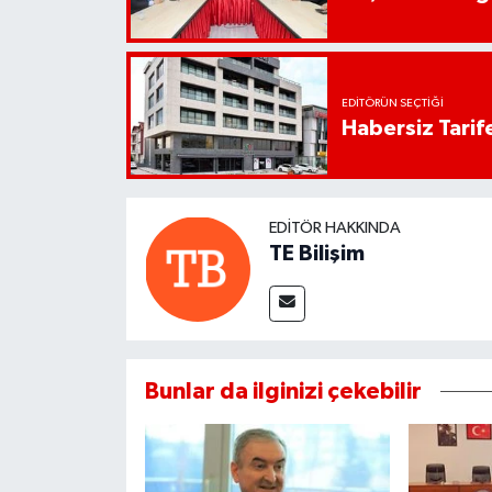
EDITÖRÜN SEÇTIĞI
Habersiz Tarife
EDITÖR HAKKINDA
TE Bilişim
Bunlar da ilginizi çekebilir