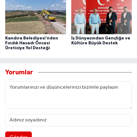
Kandıra Belediyesi’nden
İş Dünyasından Gençliğe ve
Fındık Hasadı Öncesi
Kültüre Büyük Destek
Üreticiye Yol Desteği
Yorumlar