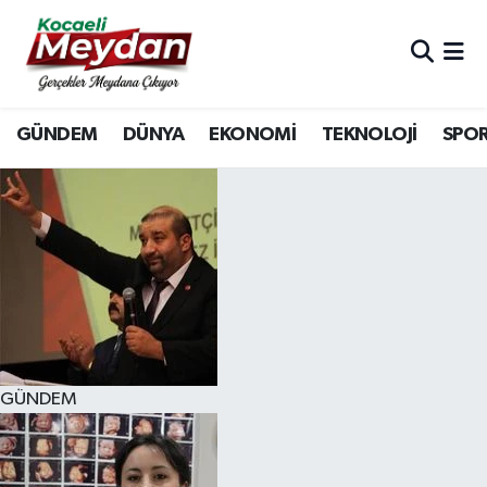
Nöbetçi Eczaneler
GÜNDEM
DÜNYA
EKONOMİ
TEKNOLOJİ
SPO
Hava Durumu
Trafik Durumu
Süper Lig Puan Durumu ve Fikstür
Tüm Manşetler
Son Dakika Haberleri
GÜNDEM
Haber Arşivi