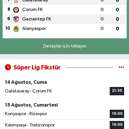
Galatasaray
0
0
8
Çorum FK
0
0
9
Gaziantep FK
0
0
10
Alanyaspor
0
0
Detaylar için tıklayın
Süper Lig Fikstür
14 Ağustos, Cuma
Galatasaray - Çorum FK
21:30
15 Ağustos, Cumartesi
Konyaspor - Rizespor
19:00
Kasımpaşa - Trabzonspor
19:00