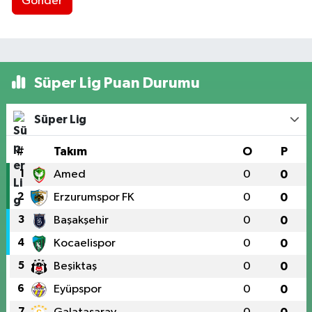
Gönder
Süper Lig Puan Durumu
Süper Lig
#
Takım
O
P
1
Amed
0
0
2
Erzurumspor FK
0
0
3
Başakşehir
0
0
4
Kocaelispor
0
0
5
Beşiktaş
0
0
6
Eyüpspor
0
0
7