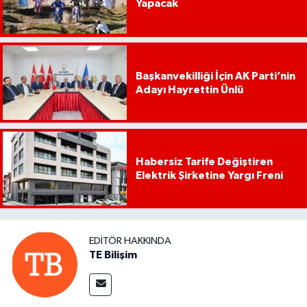
Yapacak
Başkanvekilliği İçin AK Parti’nin
Adayı Hayrettin Ünlü
Habersiz Tarife Değiştiren
Elektrik Şirketine Yargı Freni
EDITÖR HAKKINDA
TE Bilişim