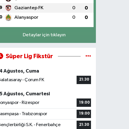
9
Gaziantep FK
0
0
0
Alanyaspor
0
0
Detaylar için tıklayın
Süper Lig Fikstür
4 Ağustos, Cuma
alatasaray - Çorum FK
21:30
5 Ağustos, Cumartesi
onyaspor - Rizespor
19:00
asımpaşa - Trabzonspor
19:00
ençlerbirliği S.K. - Fenerbahçe
21:30