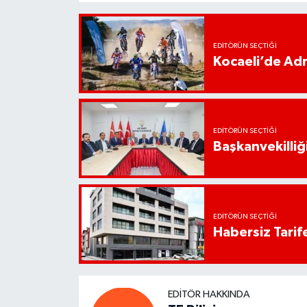
EDITÖRÜN SEÇTIĞI
Kocaeli’de Adr
EDITÖRÜN SEÇTIĞI
Başkanvekilliği
EDITÖRÜN SEÇTIĞI
Habersiz Tarife
EDITÖR HAKKINDA