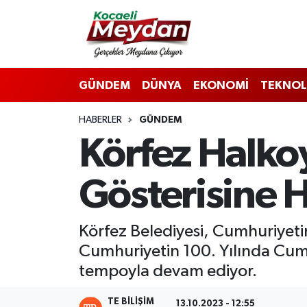
Nöbetçi Eczaneler
GÜNDEM
DÜNYA
EKONOMİ
TEKNOL
Hava Durumu
HABERLER
GÜNDEM
Trafik Durumu
​​​​​​​Körfez Ha
Süper Lig Puan Durumu ve Fikstür
Gösterisine H
Tüm Manşetler
Son Dakika Haberleri
Körfez Belediyesi, Cumhuriyet
Cumhuriyetin 100. Yılında Cumhur
Haber Arşivi
tempoyla devam ediyor.
TE BILIŞIM
13.10.2023 - 12:55