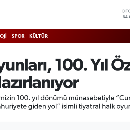
DO
47,
EU
55,
STE
OJİ
SPOR
KÜLTÜR
64,
GRA
666
BİS
lkoyunları, 100. Yıl Ö
13.
BIT
64.
azırlanıyor
imizin 100. yıl dönümü münasebetiyle “C
iyete giden yol” isimli tiyatral halk oyunl