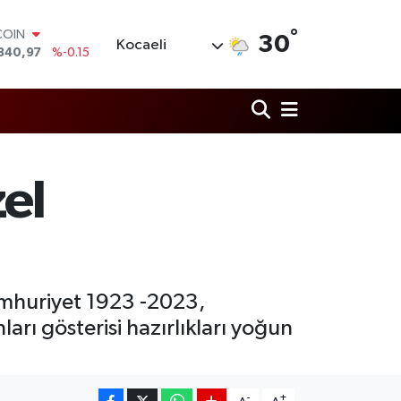
°
LAR
30
Kocaeli
7436
%0.18
RO
2510
%0.32
RLİN
4811
%0.38
M ALTIN
0.55
%0
T100
zel
779
%-14
COIN
840,97
%-0.15
umhuriyet 1923 -2023,
arı gösterisi hazırlıkları yoğun
-
+