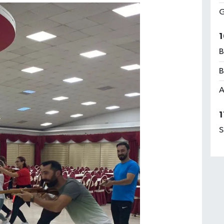
G
1
B
B
A
1
S