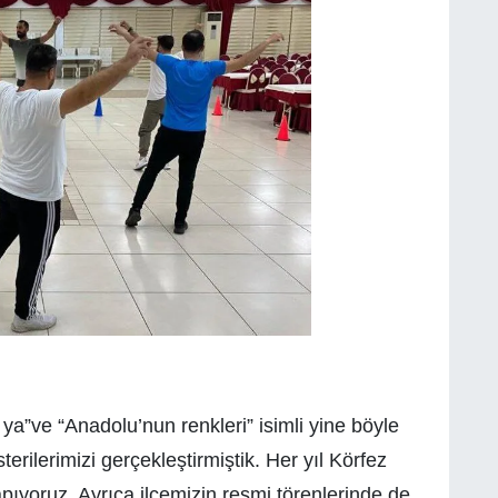
”ve “Anadolu’nun renkleri” isimli yine böyle
erilerimizi gerçekleştirmiştik. Her yıl Körfez
yapıyoruz. Ayrıca ilçemizin resmi törenlerinde de