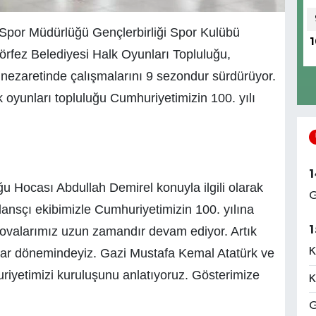
 Spor Müdürlüğü Gençlerbirliği Spor Kulübü
1
rfez Belediyesi Halk Oyunları Topluluğu,
nezaretinde çalışmalarını 9 sezondur sürdürüyor.
 oyunları topluluğu Cumhuriyetimizin 100. yılı
1
u Hocası Abdullah Demirel konuyla ilgili olarak
G
dansçı ekibimizle Cumhuriyetimizin 100. yılına
1
 Provalarımız uzun zamandır devam ediyor. Artık
K
ıklar dönemindeyiz. Gazi Mustafa Kemal Atatürk ve
iyetimizi kuruluşunu anlatıyoruz. Gösterimize
K
G