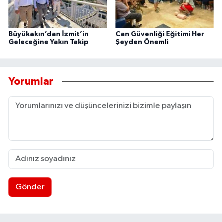
Büyükakın’dan İzmit’in
Can Güvenliği Eğitimi Her
Geleceğine Yakın Takip
Şeyden Önemli
Yorumlar
Gönder