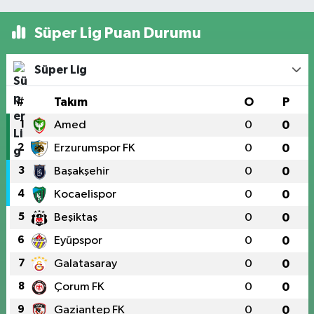
Süper Lig Puan Durumu
Süper Lig
#
Takım
O
P
1
Amed
0
0
2
Erzurumspor FK
0
0
3
Başakşehir
0
0
4
Kocaelispor
0
0
5
Beşiktaş
0
0
6
Eyüpspor
0
0
7
Galatasaray
0
0
8
Çorum FK
0
0
9
Gaziantep FK
0
0