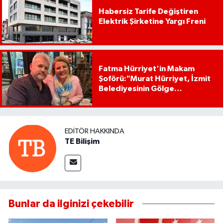
Habersiz Tarife Değiştiren
Elektrik Şirketine Yargı Freni
Fatma Hürriyet'in Makam
Şoförü:"Murat Hürriyet, İzmit
Belediyesinin Gölge
Başkanıdır"
EDITÖR HAKKINDA
TE Bilişim
Bunlar da ilginizi çekebilir