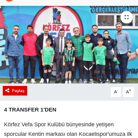
Paylaş
-
+
A
A
4 TRANSFER 1'DEN
Körfez Vefa Spor Kulübü bünyesinde yetişen
sporcular Kentin markası olan Kocaelispor'umuza ilk