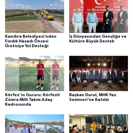
Kandıra Belediyesi’nden
İş Dünyasından Gençliğe ve
Fındık Hasadı Öncesi
Kültüre Büyük Destek
Üreticiye Yol Desteği
Körfez’in Gururu: Körfezli
Başkan Durul, MHK Yaz
Zümra Milli Takım Aday
Semineri’ne Katıldı
Kadrosunda