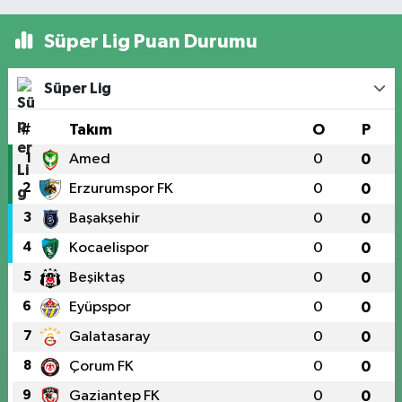
Süper Lig Puan Durumu
Süper Lig
#
Takım
O
P
1
Amed
0
0
2
Erzurumspor FK
0
0
3
Başakşehir
0
0
4
Kocaelispor
0
0
5
Beşiktaş
0
0
6
Eyüpspor
0
0
7
Galatasaray
0
0
8
Çorum FK
0
0
9
Gaziantep FK
0
0