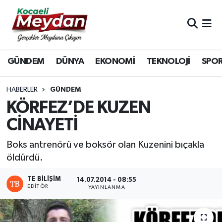
Nöbetçi Eczaneler
GÜNDEM
DÜNYA
EKONOMİ
TEKNOLOJİ
SPO
Hava Durumu
Trafik Durumu
HABERLER
GÜNDEM
KÖRFEZ’DE KUZEN
Süper Lig Puan Durumu ve Fikstür
CİNAYETİ
Tüm Manşetler
Boks antrenörü ve boksör olan Kuzenini bıçakla
öldürdü.
Son Dakika Haberleri
TE BILIŞIM
14.07.2014 - 08:55
EDITÖR
Haber Arşivi
YAYINLANMA