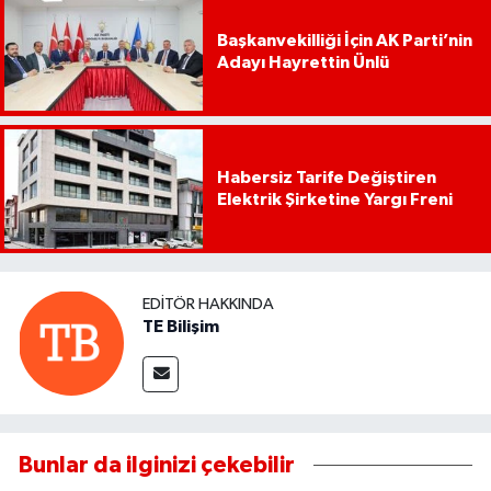
Başkanvekilliği İçin AK Parti’nin
Adayı Hayrettin Ünlü
Habersiz Tarife Değiştiren
Elektrik Şirketine Yargı Freni
EDITÖR HAKKINDA
TE Bilişim
Bunlar da ilginizi çekebilir