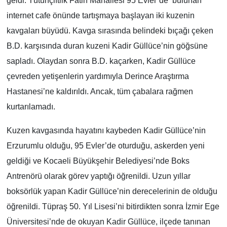
geldi. Tütünçiftlik Fatih Mahallesi 95 Evler’de bulunan
internet cafe önünde tartışmaya başlayan iki kuzenin
kavgaları büyüdü. Kavga sırasında belindeki bıçağı çeken
B.D. karşısında duran kuzeni Kadir Güllüce’nin göğsüne
sapladı. Olaydan sonra B.D. kaçarken, Kadir Güllüce
çevreden yetişenlerin yardımıyla Derince Araştırma
Hastanesi’ne kaldırıldı. Ancak, tüm çabalara rağmen
kurtarılamadı.
Kuzen kavgasında hayatını kaybeden Kadir Güllüce’nin
Erzurumlu olduğu, 95 Evler’de oturduğu, askerden yeni
geldiği ve Kocaeli Büyükşehir Belediyesi’nde Boks
Antrenörü olarak görev yaptığı öğrenildi. Uzun yıllar
boksörlük yapan Kadir Güllüce’nin derecelerinin de olduğu
öğrenildi. Tüpraş 50. Yıl Lisesi’ni bitirdikten sonra İzmir Ege
Üniversitesi’nde de okuyan Kadir Güllüce, ilçede tanınan