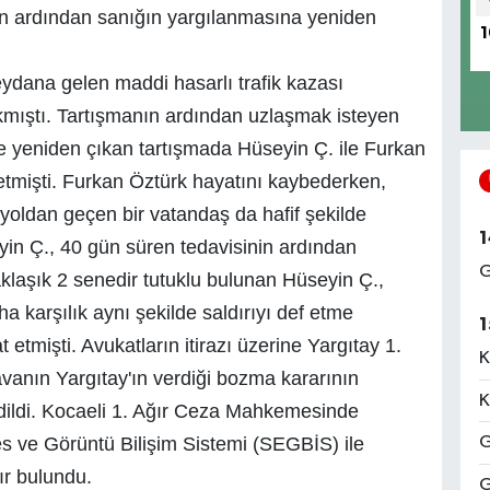
ın ardından sanığın yargılanmasına yeniden
1
ydana gelen maddi hasarlı trafik kazası
ıkmıştı. Tartışmanın ardından uzlaşmak isteyen
de yeniden çıkan tartışmada Hüseyin Ç. ile Furkan
ş etmişti. Furkan Öztürk hayatını kaybederken,
 yoldan geçen bir vatandaş da hafif şekilde
1
yin Ç., 40 gün süren tedavisinin ardından
G
klaşık 2 senedir tutuklu bulunan Hüseyin Ç.,
a karşılık aynı şekilde saldırıyı def etme
1
 etmişti. Avukatların itirazı üzerine Yargıtay 1.
K
vanın Yargıtay'ın verdiği bozma kararının
K
ildi. Kocaeli 1. Ağır Ceza Mahkemesinde
 ve Görüntü Bilişim Sistemi (SEGBİS) ile
G
ır bulundu.
G