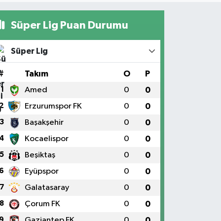
Süper Lig Puan Durumu
Süper Lig
#
Takım
O
P
1
Amed
0
0
2
Erzurumspor FK
0
0
3
Başakşehir
0
0
4
Kocaelispor
0
0
5
Beşiktaş
0
0
6
Eyüpspor
0
0
7
Galatasaray
0
0
8
Çorum FK
0
0
9
Gaziantep FK
0
0