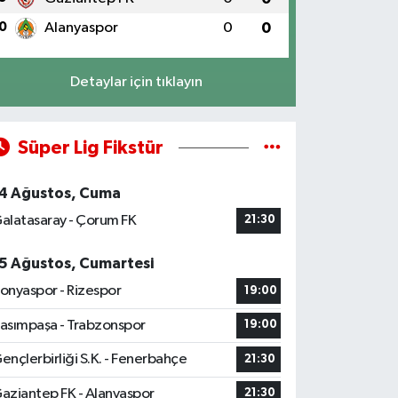
0
Alanyaspor
0
0
Detaylar için tıklayın
Süper Lig Fikstür
4 Ağustos, Cuma
alatasaray - Çorum FK
21:30
5 Ağustos, Cumartesi
onyaspor - Rizespor
19:00
asımpaşa - Trabzonspor
19:00
ençlerbirliği S.K. - Fenerbahçe
21:30
aziantep FK - Alanyaspor
21:30