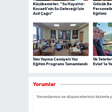
Küçükemirler: "Su Hayattır:
Gölcük Be
Kocaeli’nin Su Geleceği İçin
Personeli
Acil Çağrı"
Eğitimi
İlim Yayma Cemiyeti Yaz
İlk Telefe
Eğitim Programı Tamamlandı
Evlat’la Y
Yorumlar