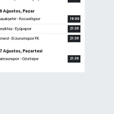
6 Ağustos, Pazar
aşakşehir - Kocaelispor
19:00
eşiktaş - Eyüpspor
21:30
med - Erzurumspor FK
21:30
7 Ağustos, Pazartesi
amsunspor - Göztepe
21:30