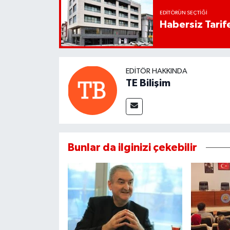
EDITÖRÜN SEÇTIĞI
Habersiz Tarife
EDITÖR HAKKINDA
TE Bilişim
Bunlar da ilginizi çekebilir