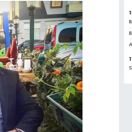
1
B
B
A
1
S