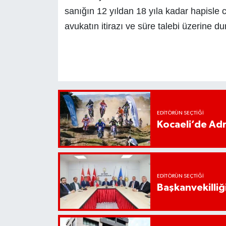
sanığın 12 yıldan 18 yıla kadar hapisle 
avukatın itirazı ve süre talebi üzerine du
EDITÖRÜN SEÇTIĞI
Kocaeli’de Adr
EDITÖRÜN SEÇTIĞI
Başkanvekilliği