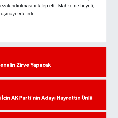
cezalandırılmasını talep etti. Mahkeme heyeti,
ruşmayı erteledi.
enalin Zirve Yapacak
 İçin AK Parti’nin Adayı Hayrettin Ünlü