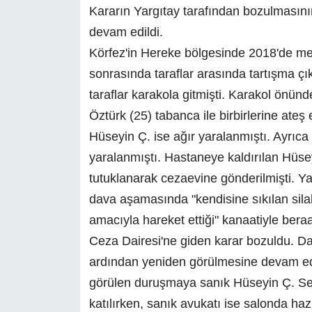
Kararın Yargıtay tarafından bozulmasın
devam edildi.
Körfez'in Hereke bölgesinde 2018'de me
sonrasında taraflar arasında tartışma ç
taraflar karakola gitmişti. Karakol önün
Öztürk (25) tabanca ile birbirlerine ate
Hüseyin Ç. ise ağır yaralanmıştı. Ayrıca
yaralanmıştı. Hastaneye kaldırılan Hüse
tutuklanarak cezaevine gönderilmişti. Ya
dava aşamasında "kendisine sıkılan silah
amacıyla hareket ettiği" kanaatiyle beraat
Ceza Dairesi'ne giden karar bozuldu. Da
ardından yeniden görülmesine devam ed
görülen duruşmaya sanık Hüseyin Ç. Ses
katılırken, sanık avukatı ise salonda haz