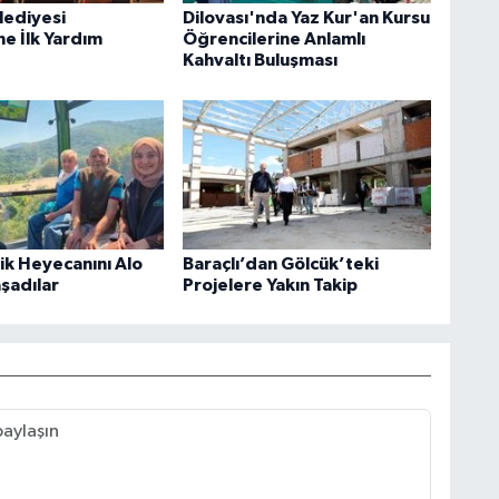
lediyesi
Dilovası'nda Yaz Kur'an Kursu
ne İlk Yardım
Öğrencilerine Anlamlı
Kahvaltı Buluşması
rik Heyecanını Alo
Baraçlı’dan Gölcük’teki
aşadılar
Projelere Yakın Takip