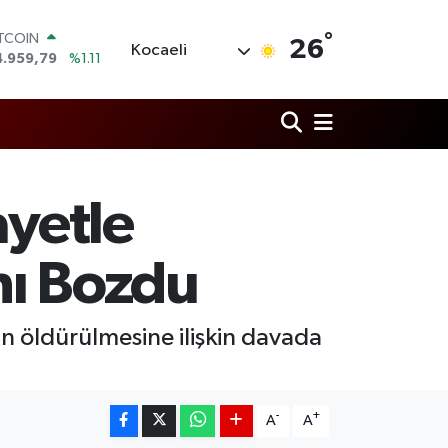
°
OLAR
26
Kocaeli
7,7436
%0.18
URO
5,2510
%0.32
TERLİN
4,4811
%0.38
RAM ALTIN
660.55
%0.03
İST100
ayetle
3.779
%-14
ITCOIN
4.959,79
%1.11
ını Bozdu
in öldürülmesine ilişkin davada
-
+
A
A