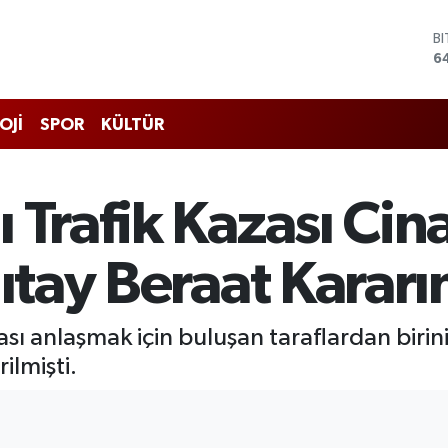
D
4
E
5
S
OJİ
SPOR
KÜLTÜR
6
G
6
B
 Trafik Kazası Cin
1
B
6
gıtay Beraat Karar
ası anlaşmak için buluşan taraflardan birin
ilmişti.