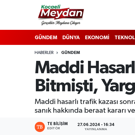
Nöbetçi Eczaneler
GÜNDEM
DÜNYA
EKONOMİ
TEKNOL
Hava Durumu
HABERLER
GÜNDEM
Trafik Durumu
Maddi Hasarlı
Süper Lig Puan Durumu ve Fikstür
Bitmişti, Yar
Tüm Manşetler
Son Dakika Haberleri
Maddi hasarlı trafik kazası sonr
sanık hakkında beraat kararı ver
Haber Arşivi
TE BILIŞIM
27.06.2024 - 16:34
EDITÖR
YAYINLANMA