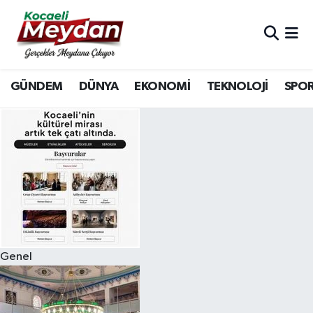
Nöbetçi Eczaneler
GÜNDEM
DÜNYA
EKONOMİ
TEKNOLOJİ
SPO
Hava Durumu
Trafik Durumu
Süper Lig Puan Durumu ve Fikstür
Tüm Manşetler
Son Dakika Haberleri
Genel
Haber Arşivi