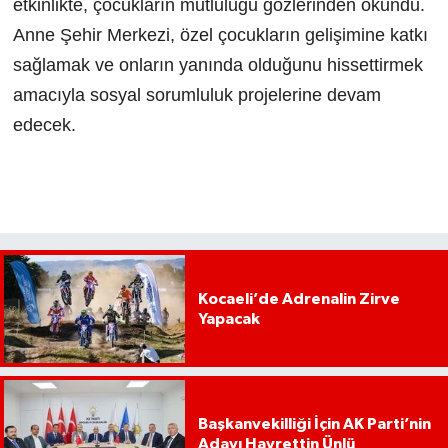
etkinlikte, çocukların mutluluğu gözlerinden okundu.
Anne Şehir Merkezi, özel çocukların gelişimine katkı
sağlamak ve onların yanında olduğunu hissettirmek
amacıyla sosyal sorumluluk projelerine devam
edecek.
Kocaeli’de Adrenalin Zirve
Yapacak
Başkanvekilliği İçin AK Parti’nin
Adayı Hayrettin Ünlü