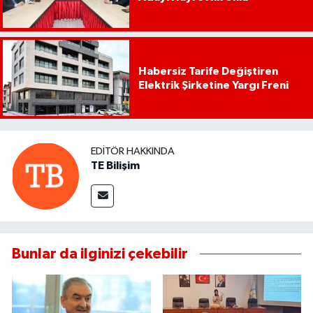
Habersiz Tarife Değiştiren
Elektrik Şirketine Yargı Freni
EDITÖR HAKKINDA
TE Bilişim
Bunlar da ilginizi çekebilir