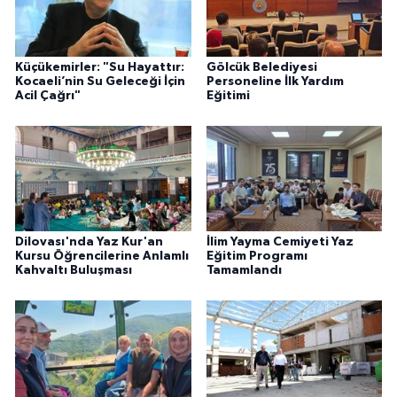
Küçükemirler: "Su Hayattır:
Gölcük Belediyesi
Kocaeli’nin Su Geleceği İçin
Personeline İlk Yardım
Acil Çağrı"
Eğitimi
Dilovası'nda Yaz Kur'an
İlim Yayma Cemiyeti Yaz
Kursu Öğrencilerine Anlamlı
Eğitim Programı
Kahvaltı Buluşması
Tamamlandı