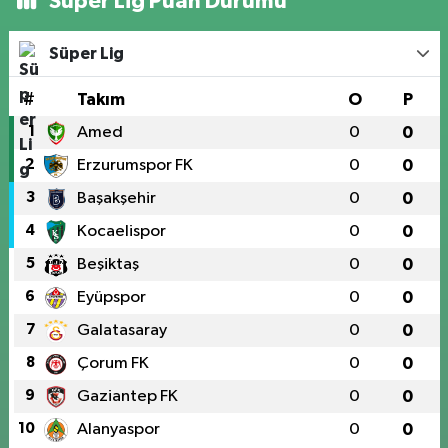
Süper Lig Puan Durumu
Süper Lig
#
Takım
O
P
1
Amed
0
0
2
Erzurumspor FK
0
0
3
Başakşehir
0
0
4
Kocaelispor
0
0
5
Beşiktaş
0
0
6
Eyüpspor
0
0
7
Galatasaray
0
0
8
Çorum FK
0
0
9
Gaziantep FK
0
0
10
Alanyaspor
0
0