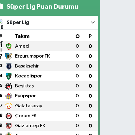
Süper Lig Puan Durumu
Süper Lig
#
Takım
O
P
1
Amed
0
0
2
Erzurumspor FK
0
0
3
Başakşehir
0
0
4
Kocaelispor
0
0
5
Beşiktaş
0
0
6
Eyüpspor
0
0
7
Galatasaray
0
0
8
Çorum FK
0
0
9
Gaziantep FK
0
0