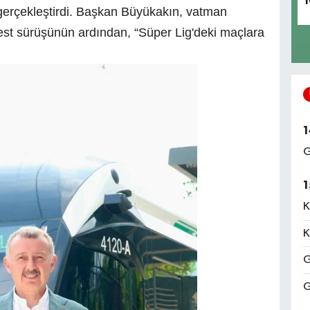
1
gerçekleştirdi. Başkan Büyükakın, vatman
test sürüşünün ardından, “Süper Lig'deki maçlara
1
G
1
K
K
G
G