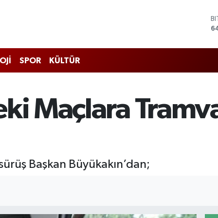
D
4
E
5
S
OJİ
SPOR
KÜLTÜR
6
G
6
B
ki Maçlara Tramva
1
B
6
 sürüş Başkan Büyükakın’dan;