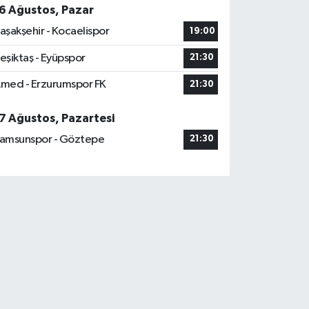
6 Ağustos, Pazar
aşakşehir - Kocaelispor
19:00
eşiktaş - Eyüpspor
21:30
med - Erzurumspor FK
21:30
7 Ağustos, Pazartesi
amsunspor - Göztepe
21:30