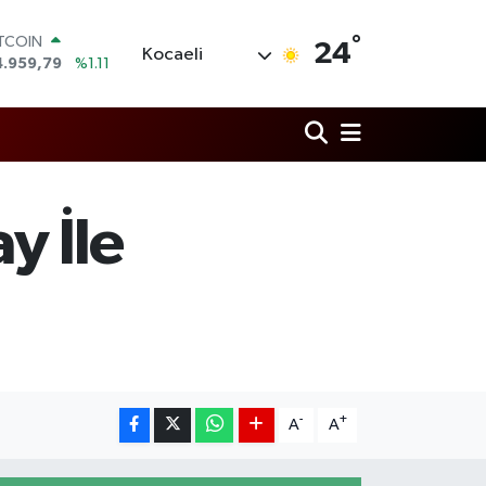
°
OLAR
24
Kocaeli
7,7436
%0.18
URO
5,2510
%0.32
TERLİN
4,4811
%0.38
RAM ALTIN
660.55
%0.03
İST100
y İle
3.779
%-14
ITCOIN
4.959,79
%1.11
-
+
A
A