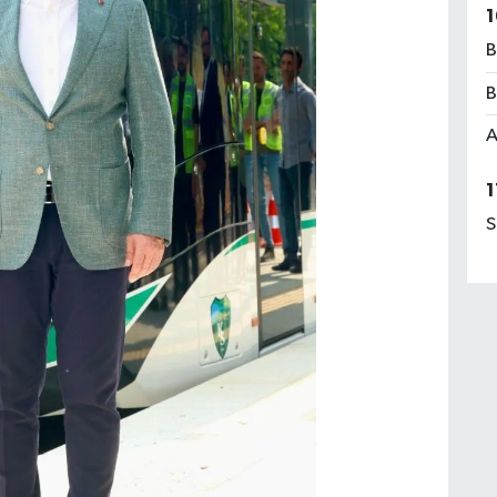
1
B
B
A
1
S