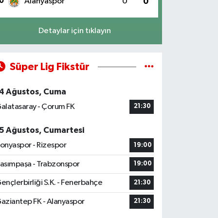
0
Alanyaspor
0
0
Detaylar için tıklayın
Süper Lig Fikstür
4 Ağustos, Cuma
alatasaray - Çorum FK
21:30
5 Ağustos, Cumartesi
onyaspor - Rizespor
19:00
asımpaşa - Trabzonspor
19:00
ençlerbirliği S.K. - Fenerbahçe
21:30
aziantep FK - Alanyaspor
21:30