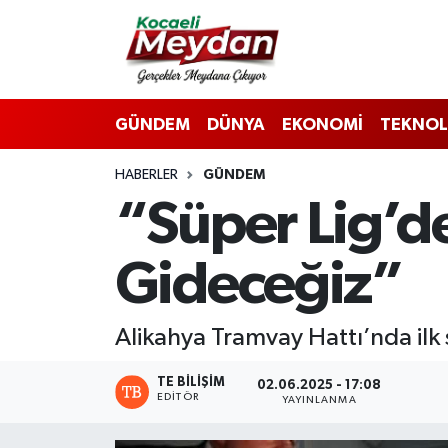
Nöbetçi Eczaneler
GÜNDEM
DÜNYA
EKONOMİ
TEKNOL
Hava Durumu
HABERLER
GÜNDEM
Trafik Durumu
“Süper Lig’de
Süper Lig Puan Durumu ve Fikstür
Gideceğiz”
Tüm Manşetler
Son Dakika Haberleri
Alikahya Tramvay Hattı’nda ilk
Haber Arşivi
TE BILIŞIM
02.06.2025 - 17:08
EDITÖR
YAYINLANMA