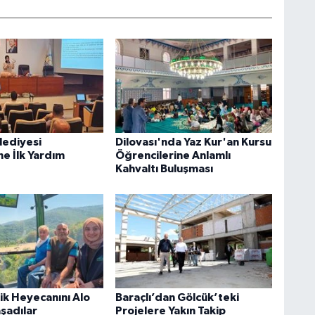
lediyesi
Dilovası'nda Yaz Kur'an Kursu
ne İlk Yardım
Öğrencilerine Anlamlı
Kahvaltı Buluşması
rik Heyecanını Alo
Baraçlı’dan Gölcük’teki
aşadılar
Projelere Yakın Takip