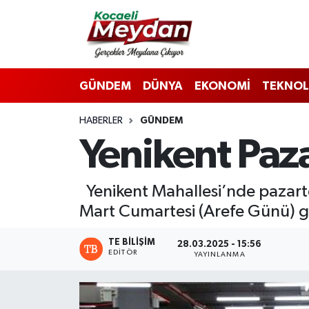
Nöbetçi Eczaneler
GÜNDEM
DÜNYA
EKONOMİ
TEKNOL
Hava Durumu
HABERLER
GÜNDEM
Trafik Durumu
Yenikent Paz
Süper Lig Puan Durumu ve Fikstür
Yenikent Mahallesi’nde pazarte
Tüm Manşetler
Mart Cumartesi (Arefe Günü) g
Son Dakika Haberleri
TE BILIŞIM
28.03.2025 - 15:56
EDITÖR
YAYINLANMA
Haber Arşivi