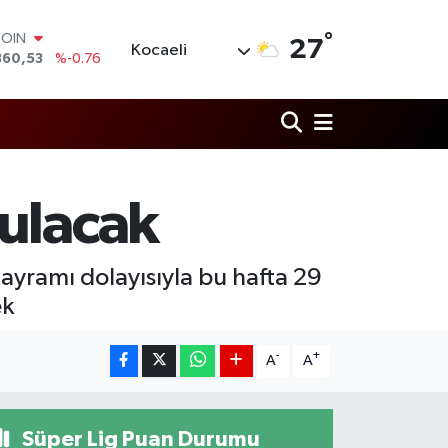
COIN
°
27
Kocaeli
360,53
%-0.76
LAR
7069
%0.17
RO
0265
%0.01
RLİN
1897
%0.02
M ALTIN
rulacak
8.49
%2.12
T100
887
%64
ayramı dolayısıyla bu hafta 29
ek
-
+
A
A
Süper Lig Puan Durumu