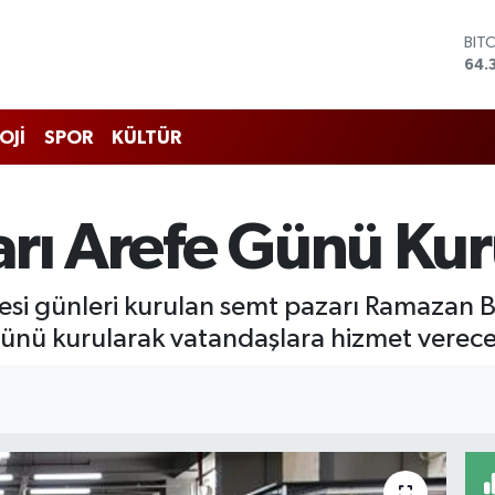
BIT
64.
DO
47,
EU
OJİ
SPOR
KÜLTÜR
55,
STE
64,
GRA
arı Arefe Günü Ku
661
BİS
13.
si günleri kurulan semt pazarı Ramazan B
ünü kurularak vatandaşlara hizmet verec