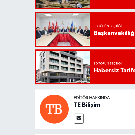
EDITÖRÜN SEÇTIĞI
Başkanvekilliği
EDITÖRÜN SEÇTIĞI
Habersiz Tarife
EDITÖR HAKKINDA
TE Bilişim