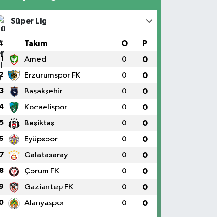
Süper Lig
#
Takım
O
P
1
Amed
0
0
2
Erzurumspor FK
0
0
3
Başakşehir
0
0
4
Kocaelispor
0
0
5
Beşiktaş
0
0
6
Eyüpspor
0
0
7
Galatasaray
0
0
8
Çorum FK
0
0
9
Gaziantep FK
0
0
0
Alanyaspor
0
0