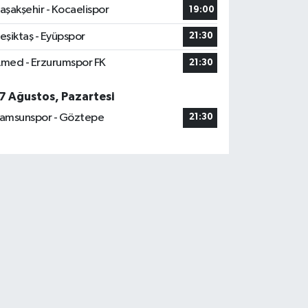
aşakşehir - Kocaelispor
19:00
eşiktaş - Eyüpspor
21:30
med - Erzurumspor FK
21:30
7 Ağustos, Pazartesi
amsunspor - Göztepe
21:30