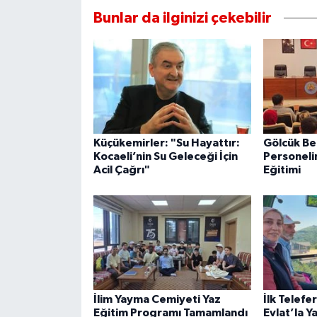
Bunlar da ilginizi çekebilir
Küçükemirler: "Su Hayattır:
Gölcük Be
Kocaeli’nin Su Geleceği İçin
Personeli
Acil Çağrı"
Eğitimi
İlim Yayma Cemiyeti Yaz
İlk Telefe
Eğitim Programı Tamamlandı
Evlat’la Y