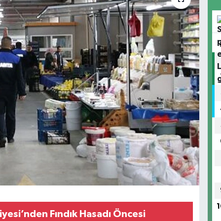
1
iyesi’nden Fındık Hasadı Öncesi