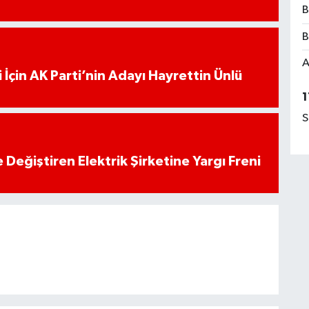
B
B
A
 İçin AK Parti’nin Adayı Hayrettin Ünlü
1
S
 Değiştiren Elektrik Şirketine Yargı Freni