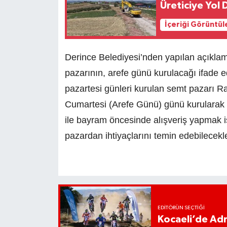
Üreticiye Yol 
İçeriği Görüntül
Derince Belediyesi’nden yapılan açıkl
pazarının, arefe günü kurulacağı ifade 
pazartesi günleri kurulan semt pazarı 
Cumartesi (Arefe Günü) günü kurularak h
ile bayram öncesinde alışveriş yapmak i
pazardan ihtiyaçlarını temin edebilecekleri
EDITÖRÜN SEÇTIĞI
Kocaeli’de Adr