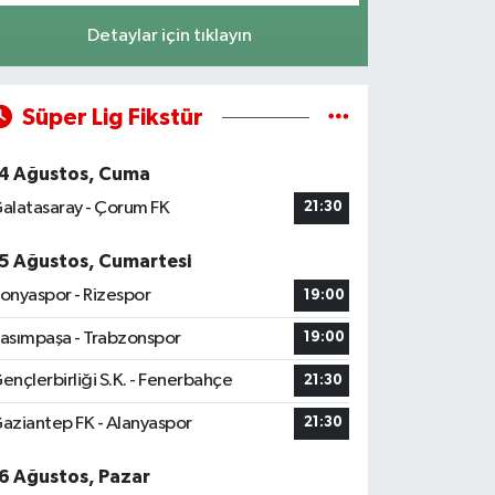
Detaylar için tıklayın
Süper Lig Fikstür
4 Ağustos, Cuma
alatasaray - Çorum FK
21:30
5 Ağustos, Cumartesi
onyaspor - Rizespor
19:00
asımpaşa - Trabzonspor
19:00
ençlerbirliği S.K. - Fenerbahçe
21:30
aziantep FK - Alanyaspor
21:30
6 Ağustos, Pazar