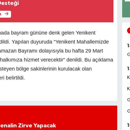
Desteği
e
amada bayram gününe denk gelen Yenikent
edildi. Yapılan duyuruda “Yenikent Mahallemizde
1
Ramazan Bayramı dolayısıyla bu hafta 29 Mart
G
alkımıza hizmet verecektir” denildi. Bu açıklama
steyen bölge sakinlerinin kurulacak olan
1
 belirtildi.
K
K
G
G
1
enalin Zirve Yapacak