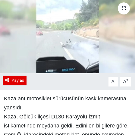
Paylaş
-
+
A
A
Kaza anı motosiklet sürücüsünün kask kamerasına
yansıdı.
Kaza, Gölcük ilçesi D130 Karayolu İzmit
istikametinde meydana geldi. Edinilen bilgilere göre,
Cem Ö. idaresindeki motosiklet, önünde seyreden