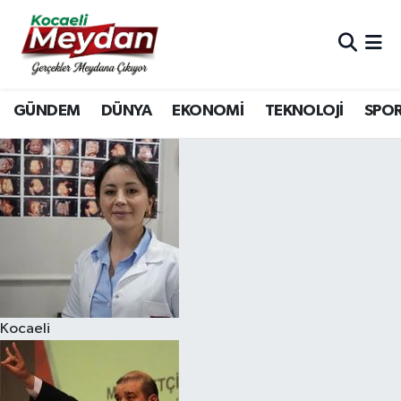
Nöbetçi Eczaneler
GÜNDEM
DÜNYA
EKONOMİ
TEKNOLOJİ
SPO
Hava Durumu
Trafik Durumu
Süper Lig Puan Durumu ve Fikstür
Tüm Manşetler
Son Dakika Haberleri
Kocaeli
Haber Arşivi