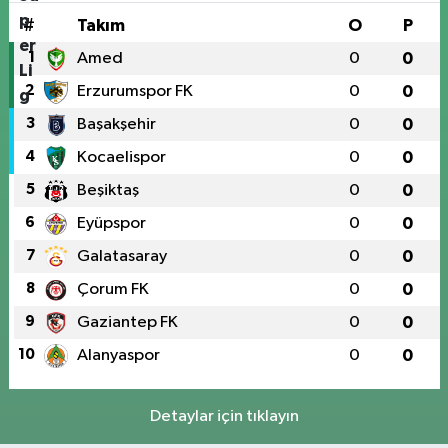
#
Takım
O
P
1
Amed
0
0
2
Erzurumspor FK
0
0
3
Başakşehir
0
0
4
Kocaelispor
0
0
5
Beşiktaş
0
0
6
Eyüpspor
0
0
7
Galatasaray
0
0
8
Çorum FK
0
0
9
Gaziantep FK
0
0
10
Alanyaspor
0
0
Detaylar için tıklayın