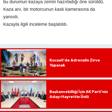
bu durumun kazaya zemin hazırladığı öne sürüldü.
Kaza anı, bir motorcunun kask kamerasına da
yansıdı.
Kazayla ilgili inceleme başlatıldı.
Kocaeli’de Adrenalin Zirve
Yapacak
Başkanvekilliği İçin AK Parti’nin
Adayı Hayrettin Ünlü