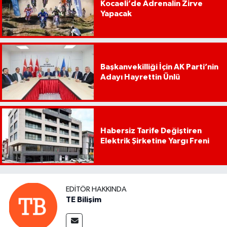
Kocaeli’de Adrenalin Zirve
Yapacak
Başkanvekilliği İçin AK Parti’nin
Adayı Hayrettin Ünlü
Habersiz Tarife Değiştiren
Elektrik Şirketine Yargı Freni
EDITÖR HAKKINDA
TE Bilişim