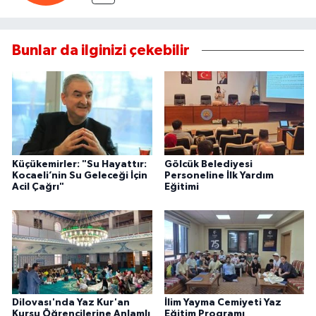
Bunlar da ilginizi çekebilir
Küçükemirler: "Su Hayattır:
Gölcük Belediyesi
Kocaeli’nin Su Geleceği İçin
Personeline İlk Yardım
Acil Çağrı"
Eğitimi
Dilovası'nda Yaz Kur'an
İlim Yayma Cemiyeti Yaz
Kursu Öğrencilerine Anlamlı
Eğitim Programı