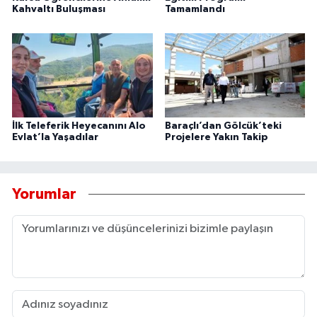
Kahvaltı Buluşması
Tamamlandı
İlk Teleferik Heyecanını Alo
Baraçlı’dan Gölcük’teki
Evlat’la Yaşadılar
Projelere Yakın Takip
Yorumlar