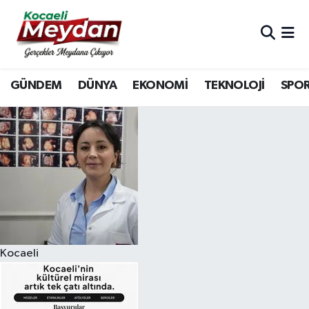
Nöbetçi Eczaneler
GÜNDEM
DÜNYA
EKONOMİ
TEKNOLOJİ
SPO
Hava Durumu
Trafik Durumu
Süper Lig Puan Durumu ve Fikstür
Tüm Manşetler
Son Dakika Haberleri
Kocaeli
Haber Arşivi