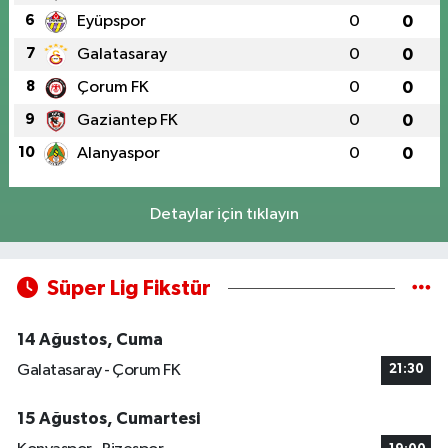
6
Eyüpspor
0
0
7
Galatasaray
0
0
8
Çorum FK
0
0
9
Gaziantep FK
0
0
10
Alanyaspor
0
0
Detaylar için tıklayın
Süper Lig Fikstür
14 Ağustos, Cuma
Galatasaray - Çorum FK
21:30
15 Ağustos, Cumartesi