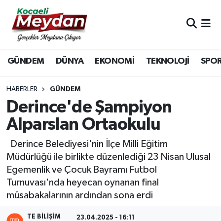
Nöbetçi Eczaneler
GÜNDEM
DÜNYA
EKONOMİ
TEKNOLOJİ
SPO
Hava Durumu
Trafik Durumu
HABERLER
GÜNDEM
Derince'de Şampiyon
Süper Lig Puan Durumu ve Fikstür
Alparslan Ortaokulu
Tüm Manşetler
Derince Belediyesi'nin İlçe Milli Eğitim
Müdürlüğü ile birlikte düzenlediği 23 Nisan Ulusal
Son Dakika Haberleri
Egemenlik ve Çocuk Bayramı Futbol
Turnuvası'nda heyecan oynanan final
Haber Arşivi
müsabakalarının ardından sona erdi
TE BILIŞIM
23.04.2025 - 16:11