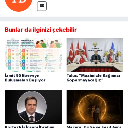
Bunlar da ilginizi çekebilir
İzmit 95 Ebeveyn
Talus: “Mazimizle Bağımızı
Buluşmaları Başlıyor
Koparmayacağız”
Körfezli İş İnsanı İbrahim
Macera, Doğa ve Keşif Aynı