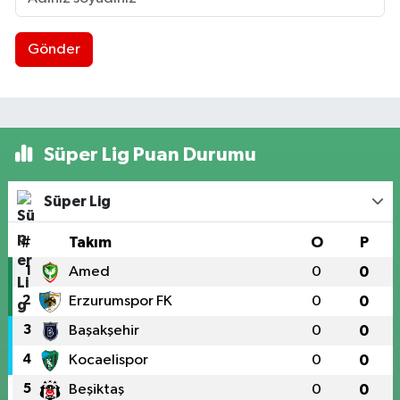
Gönder
Süper Lig Puan Durumu
Süper Lig
#
Takım
O
P
1
Amed
0
0
2
Erzurumspor FK
0
0
3
Başakşehir
0
0
4
Kocaelispor
0
0
5
Beşiktaş
0
0