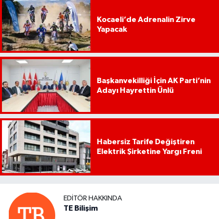
Kocaeli’de Adrenalin Zirve
Yapacak
Başkanvekilliği İçin AK Parti’nin
Adayı Hayrettin Ünlü
Habersiz Tarife Değiştiren
Elektrik Şirketine Yargı Freni
EDITÖR HAKKINDA
TE Bilişim