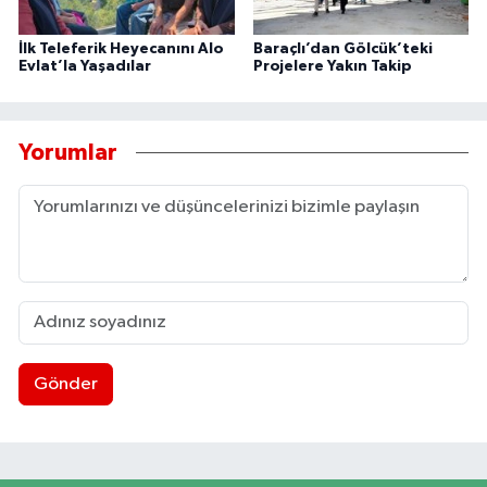
İlk Teleferik Heyecanını Alo
Baraçlı’dan Gölcük’teki
Evlat’la Yaşadılar
Projelere Yakın Takip
Yorumlar
Gönder