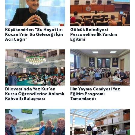
Küçükemirler: "Su Hayattır:
Gölcük Belediyesi
Kocaeli’nin Su Geleceği İçin
Personeline İlk Yardım
Acil Çağrı"
Eğitimi
Dilovası'nda Yaz Kur'an
İlim Yayma Cemiyeti Yaz
Kursu Öğrencilerine Anlamlı
Eğitim Programı
Kahvaltı Buluşması
Tamamlandı