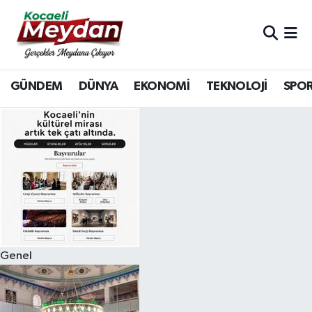
Nöbetçi Eczaneler
GÜNDEM
DÜNYA
EKONOMİ
TEKNOLOJİ
SPO
Hava Durumu
Trafik Durumu
Süper Lig Puan Durumu ve Fikstür
Tüm Manşetler
Son Dakika Haberleri
Genel
Haber Arşivi