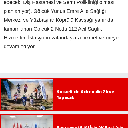
edecek: Diş Hastanesi ve Semt Polikliniği olması
planlanıyor), Gölcük Yunus Emre Aile Sağlığı
Merkezi ve Yüzbaşılar Köprülü Kavşağı yanında
tamamlanan Gölcük 2 No.lu 112 Acil Sağlık
Hizmetleri İstasyonu vatandaşlara hizmet vermeye
devam ediyor.
Kocaeli’de Adrenalin Zirve
Yapacak
Başkanvekilliği İçin AK Parti’nin