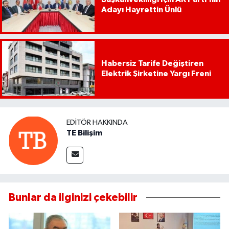
Adayı Hayrettin Ünlü
Habersiz Tarife Değiştiren
Elektrik Şirketine Yargı Freni
EDITÖR HAKKINDA
TE Bilişim
Bunlar da ilginizi çekebilir