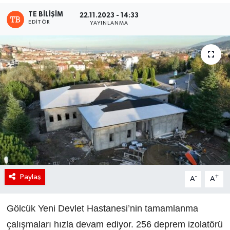
TE BILIŞIM
22.11.2023 - 14:33
EDITÖR
YAYINLANMA
Paylaş
-
+
A
A
Gölcük Yeni Devlet Hastanesi’nin tamamlanma
çalışmaları hızla devam ediyor. 256 deprem izolatörü