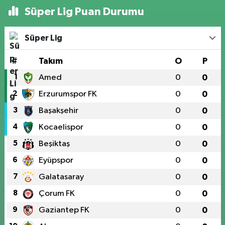
Süper Lig Puan Durumu
Süper Lig
#
Takım
O
P
1
Amed
0
0
2
Erzurumspor FK
0
0
3
Başakşehir
0
0
4
Kocaelispor
0
0
5
Beşiktaş
0
0
6
Eyüpspor
0
0
7
Galatasaray
0
0
8
Çorum FK
0
0
9
Gaziantep FK
0
0