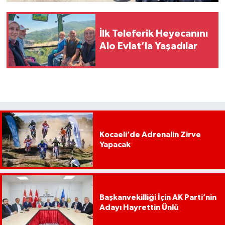
İlk Teleferik Heyecanını
Alo Evlat’la Yaşadılar
Kocaeli’de Adrenalin Zirve
Yapacak
Başkanvekilliği İçin AK Parti’nin
Adayı Hayrettin Ünlü