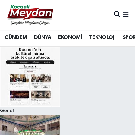
Nöbetçi Eczaneler
GÜNDEM
DÜNYA
EKONOMİ
TEKNOLOJİ
SPO
Hava Durumu
Trafik Durumu
Süper Lig Puan Durumu ve Fikstür
Tüm Manşetler
Son Dakika Haberleri
Genel
Haber Arşivi