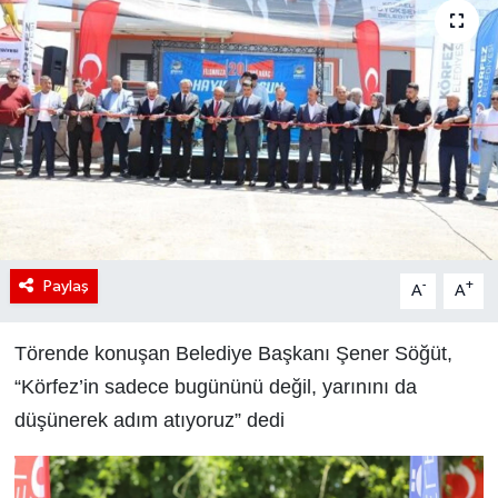
Paylaş
-
+
A
A
Törende konuşan Belediye Başkanı Şener Söğüt,
“Körfez’in sadece bugününü değil, yarınını da
düşünerek adım atıyoruz” dedi