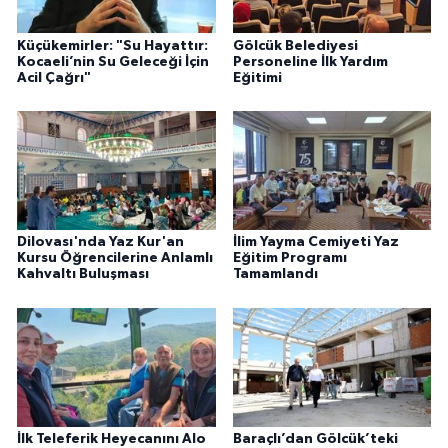
Küçükemirler: "Su Hayattır:
Gölcük Belediyesi
Kocaeli’nin Su Geleceği İçin
Personeline İlk Yardım
Acil Çağrı"
Eğitimi
Dilovası'nda Yaz Kur'an
İlim Yayma Cemiyeti Yaz
Kursu Öğrencilerine Anlamlı
Eğitim Programı
Kahvaltı Buluşması
Tamamlandı
İlk Teleferik Heyecanını Alo
Baraçlı’dan Gölcük’teki