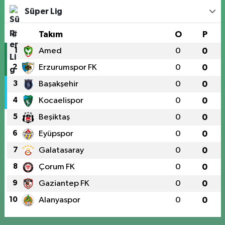
Süper Lig
#
Takım
O
P
1
Amed
0
0
2
Erzurumspor FK
0
0
3
Başakşehir
0
0
4
Kocaelispor
0
0
5
Beşiktaş
0
0
6
Eyüpspor
0
0
7
Galatasaray
0
0
8
Çorum FK
0
0
9
Gaziantep FK
0
0
10
Alanyaspor
0
0