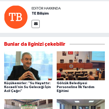
EDITÖR HAKKINDA
TE Bilişim
Bunlar da ilginizi çekebilir
Küçükemirler: "Su Hayattır:
Gölcük Belediyesi
Kocaeli’nin Su Geleceği İçin
Personeline İlk Yardım
Acil Çağrı"
Eğitimi