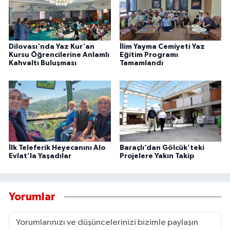
Dilovası'nda Yaz Kur'an
İlim Yayma Cemiyeti Yaz
Kursu Öğrencilerine Anlamlı
Eğitim Programı
Kahvaltı Buluşması
Tamamlandı
İlk Teleferik Heyecanını Alo
Baraçlı’dan Gölcük’teki
Evlat’la Yaşadılar
Projelere Yakın Takip
Yorumlar