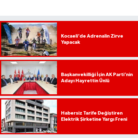
Kocaeli’de Adrenalin Zirve
Yapacak
Başkanvekilliği İçin AK Parti’nin
Adayı Hayrettin Ünlü
Habersiz Tarife Değiştiren
Elektrik Şirketine Yargı Freni