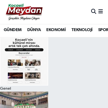
Nöbetçi Eczaneler
GÜNDEM
DÜNYA
EKONOMİ
TEKNOLOJİ
SPO
Hava Durumu
Trafik Durumu
Süper Lig Puan Durumu ve Fikstür
Tüm Manşetler
Son Dakika Haberleri
Genel
Haber Arşivi