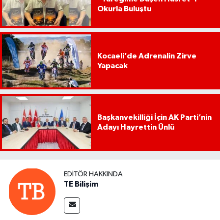
Okurla Buluştu
Kocaeli’de Adrenalin Zirve
Yapacak
Başkanvekilliği İçin AK Parti’nin
Adayı Hayrettin Ünlü
EDITÖR HAKKINDA
TE Bilişim