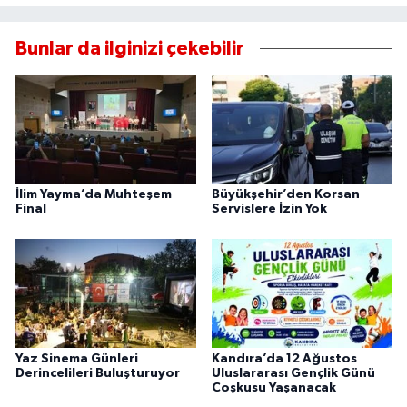
Bunlar da ilginizi çekebilir
İlim Yayma’da Muhteşem
Büyükşehir’den Korsan
Final
Servislere İzin Yok
Yaz Sinema Günleri
Kandıra’da 12 Ağustos
Derincelileri Buluşturuyor
Uluslararası Gençlik Günü
Coşkusu Yaşanacak