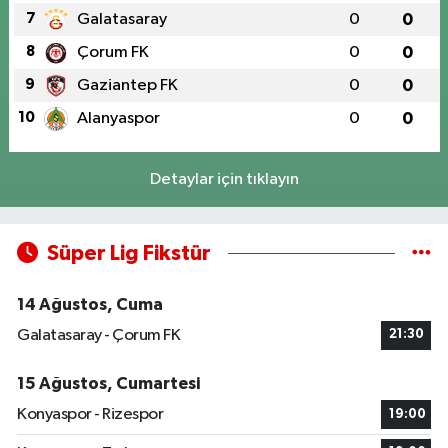
7
Galatasaray
0
0
8
Çorum FK
0
0
9
Gaziantep FK
0
0
10
Alanyaspor
0
0
Detaylar için tıklayın
Süper Lig Fikstür
14 Ağustos, Cuma
Galatasaray - Çorum FK
21:30
15 Ağustos, Cumartesi
Konyaspor - Rizespor
19:00