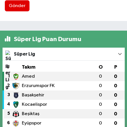
Gönder
Süper Lig Puan Durumu
Süper Lig
#
Takım
O
P
1
Amed
0
0
2
Erzurumspor FK
0
0
3
Başakşehir
0
0
4
Kocaelispor
0
0
5
Beşiktaş
0
0
6
Eyüpspor
0
0