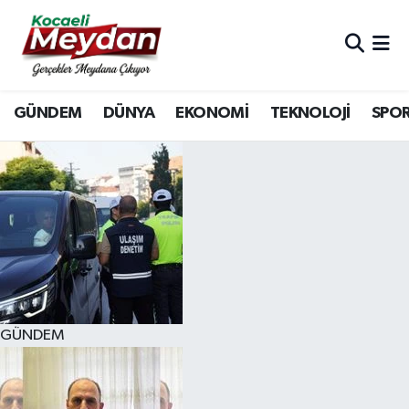
Nöbetçi Eczaneler
GÜNDEM
DÜNYA
EKONOMİ
TEKNOLOJİ
SPO
Hava Durumu
Trafik Durumu
Süper Lig Puan Durumu ve Fikstür
Tüm Manşetler
Son Dakika Haberleri
GÜNDEM
Haber Arşivi