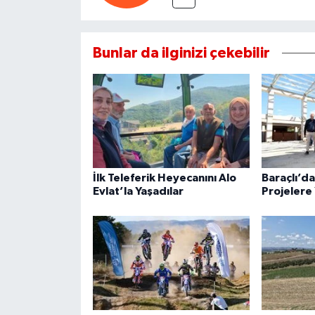
Bunlar da ilginizi çekebilir
İlk Teleferik Heyecanını Alo
Baraçlı’d
Evlat’la Yaşadılar
Projelere 