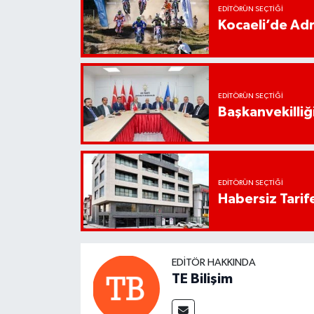
EDITÖRÜN SEÇTIĞI
Kocaeli’de Adr
EDITÖRÜN SEÇTIĞI
Başkanvekilliği
EDITÖRÜN SEÇTIĞI
Habersiz Tarife
EDITÖR HAKKINDA
TE Bilişim