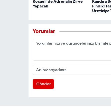
Kocaeli’de Adrenalin Zirve
Kandıra B
Yapacak
Fındık Ha
Üreticiye 
Yorumlar
Gönder