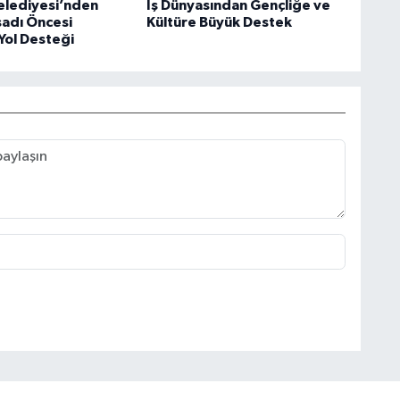
elediyesi’nden
İş Dünyasından Gençliğe ve
sadı Öncesi
Kültüre Büyük Destek
Yol Desteği