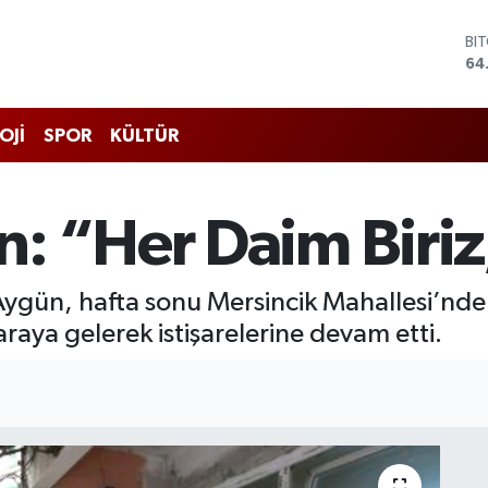
BI
64
DO
47
EU
55
OJİ
SPOR
KÜLTÜR
ST
64
GR
65
: “Her Daim Biriz
Bİ
13
Aygün, hafta sonu Mersincik Mahallesi’nde
 araya gelerek istişarelerine devam etti.