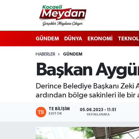
Nöbetçi Eczaneler
GÜNDEM
DÜNYA
EKONOMİ
TEKNOL
Hava Durumu
HABERLER
GÜNDEM
Trafik Durumu
Başkan Aygün
Süper Lig Puan Durumu ve Fikstür
Derince Belediye Başkanı Zeki 
Tüm Manşetler
ardından bölge sakinleri ile bir
Son Dakika Haberleri
TE BILIŞIM
05.06.2023 - 11:51
EDITÖR
YAYINLANMA
Haber Arşivi