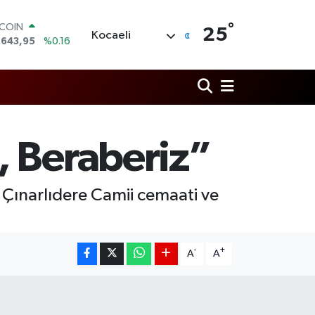
TCOIN
.643,95
%0.16
°
25
LAR
Kocaeli
,6006
%0.06
RO
,0250
%0.02
ERLİN
,2398
%0.2
AM ALTIN
00.87
%0.12
, Beraberiz”
ST100
.799
%70
 Çınarlıdere Camii cemaati ve
-
+
A
A