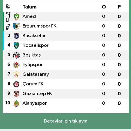
#
Takım
O
P
1
Amed
0
0
2
Erzurumspor FK
0
0
3
Başakşehir
0
0
4
Kocaelispor
0
0
5
Beşiktaş
0
0
6
Eyüpspor
0
0
7
Galatasaray
0
0
8
Çorum FK
0
0
9
Gaziantep FK
0
0
10
Alanyaspor
0
0
Detaylar için tıklayın