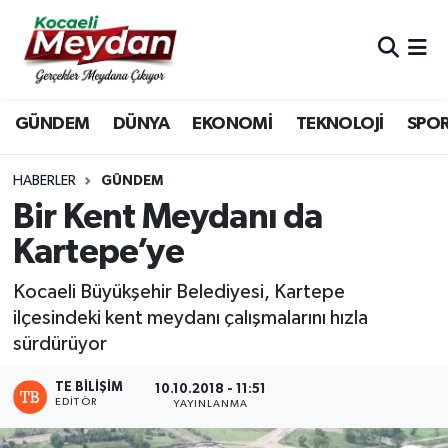
Nöbetçi Eczaneler
GÜNDEM
DÜNYA
EKONOMİ
TEKNOLOJİ
SPO
Hava Durumu
Trafik Durumu
HABERLER
GÜNDEM
Bir Kent Meydanı da
Süper Lig Puan Durumu ve Fikstür
Kartepe’ye
Tüm Manşetler
Kocaeli Büyükşehir Belediyesi, Kartepe
ilçesindeki kent meydanı çalışmalarını hızla
Son Dakika Haberleri
sürdürüyor
Haber Arşivi
TE BILIŞIM
10.10.2018 - 11:51
EDITÖR
YAYINLANMA