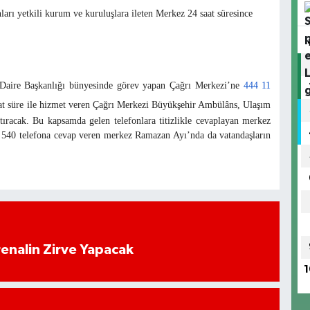
arı yetkili kurum ve kuruluşlara ileten Merkez 24 saat süresince
r Daire Başkanlığı bünyesinde görev yapan Çağrı Merkezi’ne
444 11
aat süre ile hizmet veren Çağrı Merkezi Büyükşehir Ambülâns, Ulaşım
ştıracak. Bu kapsamda gelen telefonlara titizlikle cevaplayan merkez
540 telefona cevap veren merkez Ramazan Ayı’nda da vatandaşların
enalin Zirve Yapacak
1