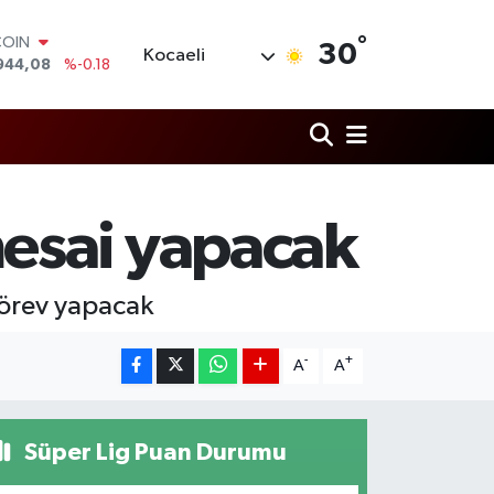
°
COIN
30
Kocaeli
944,08
%-0.18
LAR
7436
%0.18
RO
2510
%0.32
RLİN
4811
%0.38
M ALTIN
esai yapacak
0.55
%0.03
T100
779
%-14
görev yapacak
-
+
A
A
Süper Lig Puan Durumu