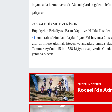
boyunca da hizmet verecek. Vatandaşlardan gelen telefonl
çalışacak.
24 SAAT HİZMET VERİYOR
Büyükşehir Belediyesi Basın Yayın ve Halkla İlişkile
41
numaralı telefondan ulaşılabiliyor. Yıl boyunca 24 s
gibi birimlere ulaşmak isteyen vatandaşlara anında ula
Temmuz Ayı’nda 15 bin 538 kişiye cevap verdi. Günde 
yanında olacak.
EDITÖRÜN SEÇTIĞI
Kocaeli’de Adr