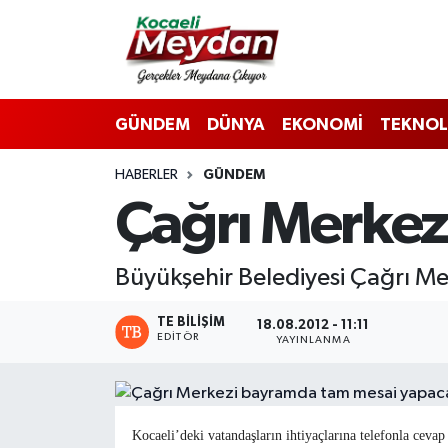
Nöbetçi Eczaneler
GÜNDEM
DÜNYA
EKONOMİ
TEKNOL
Hava Durumu
HABERLER
GÜNDEM
Trafik Durumu
Çağrı Merkez
Süper Lig Puan Durumu ve Fikstür
Büyükşehir Belediyesi Çağrı M
Tüm Manşetler
TE BILIŞIM
18.08.2012 - 11:11
Son Dakika Haberleri
EDITÖR
YAYINLANMA
Haber Arşivi
Kocaeli’deki vatandaşların ihtiyaçlarına telefonla cev