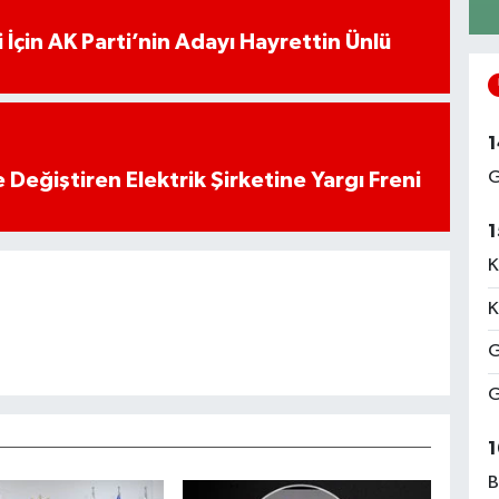
 İçin AK Parti’nin Adayı Hayrettin Ünlü
1
G
 Değiştiren Elektrik Şirketine Yargı Freni
1
K
K
G
G
1
B