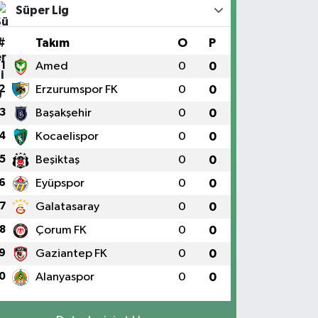
Süper Lig
#
Takım
O
P
1
Amed
0
0
2
Erzurumspor FK
0
0
3
Başakşehir
0
0
4
Kocaelispor
0
0
5
Beşiktaş
0
0
6
Eyüpspor
0
0
7
Galatasaray
0
0
8
Çorum FK
0
0
9
Gaziantep FK
0
0
0
Alanyaspor
0
0