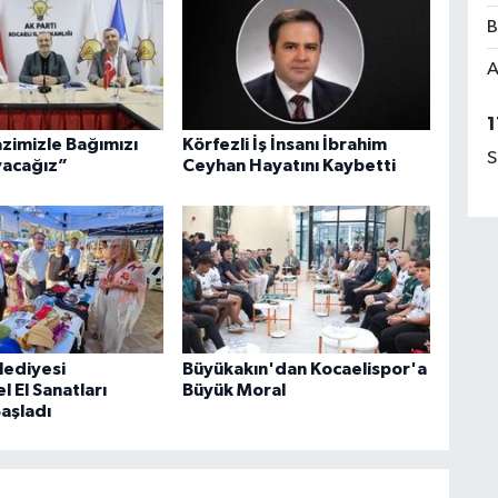
B
A
1
azimizle Bağımızı
Körfezli İş İnsanı İbrahim
S
acağız”
Ceyhan Hayatını Kaybetti
lediyesi
Büyükakın'dan Kocaelispor'a
 El Sanatları
Büyük Moral
Başladı