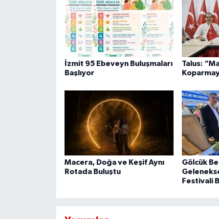
İzmit 95 Ebeveyn Buluşmaları
Talus: “M
Başlıyor
Koparmay
Macera, Doğa ve Keşif Aynı
Gölcük Be
Rotada Buluştu
Geleneksel
Festivali 