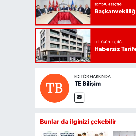
EDITÖRÜN SEÇTIĞI
Başkanvekilliği
EDITÖRÜN SEÇTIĞI
Habersiz Tarife
EDITÖR HAKKINDA
TE Bilişim
Bunlar da ilginizi çekebilir