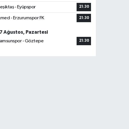
eşiktaş - Eyüpspor
21:30
med - Erzurumspor FK
21:30
7 Ağustos, Pazartesi
amsunspor - Göztepe
21:30