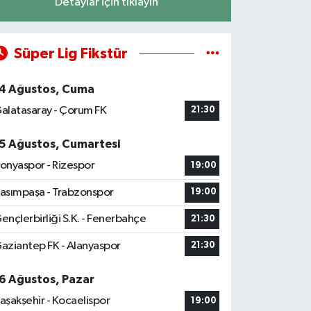
Detaylar için tıklayın
Süper Lig Fikstür
4 Ağustos, Cuma
alatasaray - Çorum FK
21:30
5 Ağustos, Cumartesi
onyaspor - Rizespor
19:00
asımpaşa - Trabzonspor
19:00
ençlerbirliği S.K. - Fenerbahçe
21:30
aziantep FK - Alanyaspor
21:30
6 Ağustos, Pazar
aşakşehir - Kocaelispor
19:00