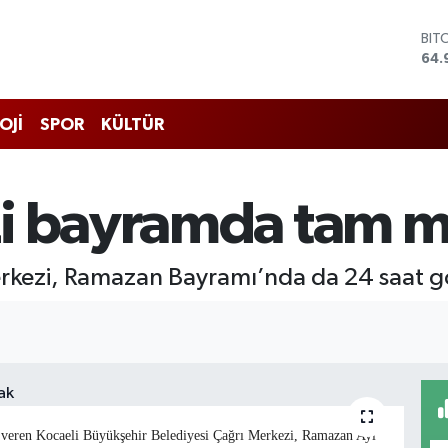
BIT
64.
DO
47,
EU
OJİ
SPOR
KÜLTÜR
55,
STE
64,
GRA
i bayramda tam m
666
BİS
13.
erkezi, Ramazan Bayramı’nda da 24 saat 
ap veren Kocaeli Büyükşehir Belediyesi Çağrı Merkezi, Ramazan Ayı