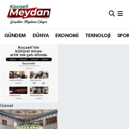
Nöbetçi Eczaneler
GÜNDEM
DÜNYA
EKONOMİ
TEKNOLOJİ
SPO
Hava Durumu
Trafik Durumu
Süper Lig Puan Durumu ve Fikstür
Tüm Manşetler
Son Dakika Haberleri
Genel
Haber Arşivi