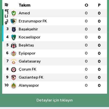
#
Takım
O
P
1
Amed
0
0
2
Erzurumspor FK
0
0
3
Başakşehir
0
0
4
Kocaelispor
0
0
5
Beşiktaş
0
0
6
Eyüpspor
0
0
7
Galatasaray
0
0
8
Çorum FK
0
0
9
Gaziantep FK
0
0
10
Alanyaspor
0
0
Detaylar için tıklayın