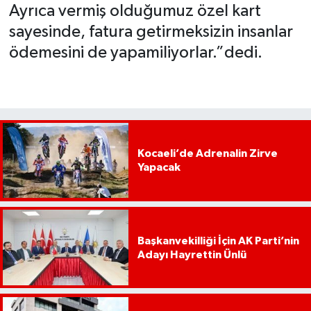
Ayrıca vermiş olduğumuz özel kart
sayesinde, fatura getirmeksizin insanlar
ödemesini de yapamiliyorlar.”dedi.
Kocaeli’de Adrenalin Zirve
Yapacak
Başkanvekilliği İçin AK Parti’nin
Adayı Hayrettin Ünlü