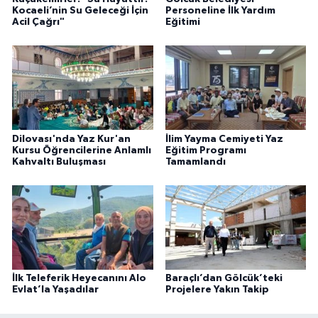
Kocaeli’nin Su Geleceği İçin
Personeline İlk Yardım
Acil Çağrı"
Eğitimi
Dilovası'nda Yaz Kur'an
İlim Yayma Cemiyeti Yaz
Kursu Öğrencilerine Anlamlı
Eğitim Programı
Kahvaltı Buluşması
Tamamlandı
İlk Teleferik Heyecanını Alo
Baraçlı’dan Gölcük’teki
Evlat’la Yaşadılar
Projelere Yakın Takip