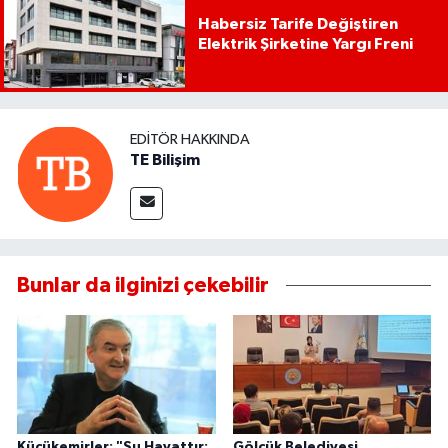
Habersiz Tarife Değiştiren
Elektrik Şirketine Yargı Freni
EDITÖR HAKKINDA
TE Bilişim
Bunlar da ilginizi çekebilir
Küçükemirler: "Su Hayattır:
Gölcük Belediyesi