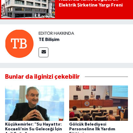
Elektrik Şirketine Yargı Freni
EDITÖR HAKKINDA
TE Bilişim
Bunlar da ilginizi çekebilir
Küçükemirler: "Su Hayattır:
Gölcük Belediyesi
Kocaeli’nin Su Geleceği İçin
Personeline İlk Yardım