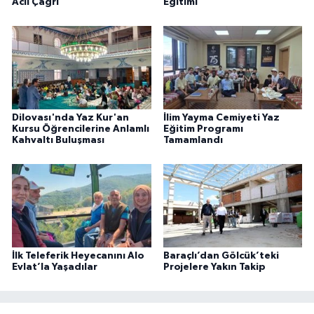
Acil Çağrı"
Eğitimi
Dilovası'nda Yaz Kur'an
İlim Yayma Cemiyeti Yaz
Kursu Öğrencilerine Anlamlı
Eğitim Programı
Kahvaltı Buluşması
Tamamlandı
İlk Teleferik Heyecanını Alo
Baraçlı’dan Gölcük’teki
Evlat’la Yaşadılar
Projelere Yakın Takip