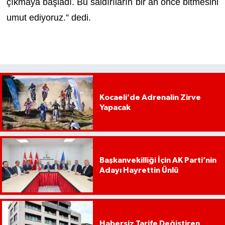
çıkmaya başladı. Bu saldırıların bir an önce bitmesini
umut ediyoruz.” dedi.
Kocaeli’de Adrenalin Zirve
Yapacak
Başkanvekilliği İçin AK Parti’nin
Adayı Hayrettin Ünlü
Habersiz Tarife Değiştiren