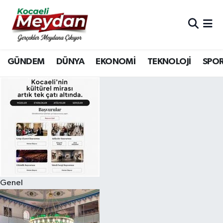
Nöbetçi Eczaneler
GÜNDEM
DÜNYA
EKONOMİ
TEKNOLOJİ
SPO
Hava Durumu
Trafik Durumu
Süper Lig Puan Durumu ve Fikstür
Tüm Manşetler
Son Dakika Haberleri
Genel
Haber Arşivi