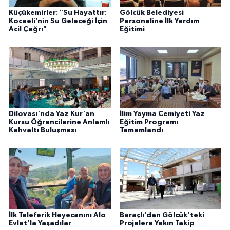
Küçükemirler: "Su Hayattır:
Gölcük Belediyesi
Kocaeli’nin Su Geleceği İçin
Personeline İlk Yardım
Acil Çağrı"
Eğitimi
Dilovası'nda Yaz Kur'an
İlim Yayma Cemiyeti Yaz
Kursu Öğrencilerine Anlamlı
Eğitim Programı
Kahvaltı Buluşması
Tamamlandı
İlk Teleferik Heyecanını Alo
Baraçlı’dan Gölcük’teki
Evlat’la Yaşadılar
Projelere Yakın Takip