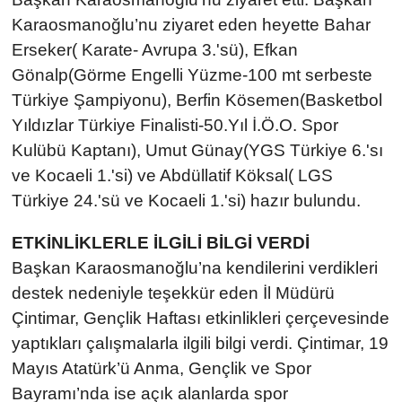
Karaosmanoğlu’nu ziyaret eden heyette
Bahar
Erseker
( Karate- Avrupa 3.'sü),
Efkan
Gönalp
(Görme Engelli Yüzme-100 mt serbeste
Türkiye Şampiyonu),
Berfin Kösemen
(Basketbol
Yıldızlar Türkiye Finalisti-50.Yıl İ.Ö.O. Spor
Kulübü Kaptanı),
Umut Günay
(YGS Türkiye 6.'sı
ve Kocaeli 1.'si) ve A
bdüllatif Köksal
( LGS
Türkiye 24.'sü ve Kocaeli 1.'si) hazır bulundu.
ETKİNLİKLERLE İLGİLİ BİLGİ VERDİ
Başkan Karaosmanoğlu’na kendilerini verdikleri
destek nedeniyle teşekkür eden İl Müdürü
Çintimar, Gençlik Haftası etkinlikleri çerçevesinde
yaptıkları çalışmalarla ilgili bilgi verdi. Çintimar, 19
Mayıs Atatürk’ü Anma, Gençlik ve Spor
Bayramı’nda ise açık alanlarda spor