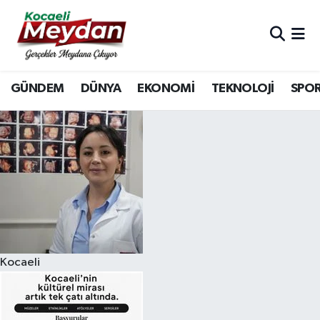
Nöbetçi Eczaneler
GÜNDEM
DÜNYA
EKONOMİ
TEKNOLOJİ
SPO
Hava Durumu
Trafik Durumu
Süper Lig Puan Durumu ve Fikstür
Tüm Manşetler
Son Dakika Haberleri
Kocaeli
Haber Arşivi