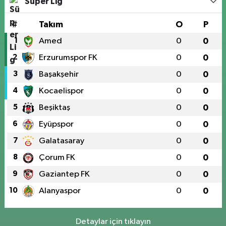
Süper Lig
#
Takım
O
P
1
Amed
0
0
2
Erzurumspor FK
0
0
3
Başakşehir
0
0
4
Kocaelispor
0
0
5
Beşiktaş
0
0
6
Eyüpspor
0
0
7
Galatasaray
0
0
8
Çorum FK
0
0
9
Gaziantep FK
0
0
10
Alanyaspor
0
0
Detaylar için tıklayın