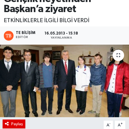
Başkan’a ziyaret
ETKİNLİKLERLE İLGİLİ BİLGİ VERDİ
TE BILIŞIM
16.05.2013 - 15:18
EDITÖR
YAYINLANMA
Paylaş
-
+
A
A