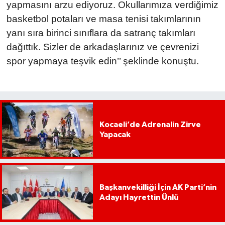
yapmasını arzu ediyoruz. Okullarımıza verdiğimiz
basketbol potaları ve masa tenisi takımlarının
yanı sıra birinci sınıflara da satranç takımları
dağıttık. Sizler de arkadaşlarınız ve çevrenizi
spor yapmaya teşvik edin’’ şeklinde konuştu.
Kocaeli’de Adrenalin Zirve
Yapacak
Başkanvekilliği İçin AK Parti’nin
Adayı Hayrettin Ünlü