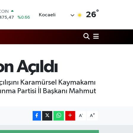
°
COIN
26
Kocaeli
475,47
%0.66
LAR
5971
%0.05
RO
1336
%0.18
RLİN
,2534
%0.22
M ALTIN
n Açıldı
8.23
%0.39
T100
703
%0
 açılışını Karamürsel Kaymakamı
kınma Partisi İl Başkanı Mahmut
-
+
A
A