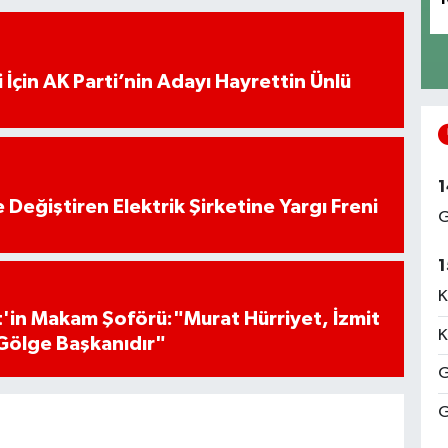
 İçin AK Parti’nin Adayı Hayrettin Ünlü
1
 Değiştiren Elektrik Şirketine Yargı Freni
G
1
K
'in Makam Şoförü:"Murat Hürriyet, İzmit
K
Gölge Başkanıdır"
G
G