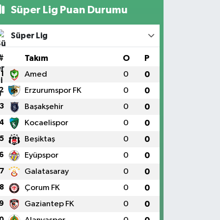
Süper Lig Puan Durumu
Süper Lig
#
Takım
O
P
1
Amed
0
0
2
Erzurumspor FK
0
0
3
Başakşehir
0
0
4
Kocaelispor
0
0
5
Beşiktaş
0
0
6
Eyüpspor
0
0
7
Galatasaray
0
0
8
Çorum FK
0
0
9
Gaziantep FK
0
0
0