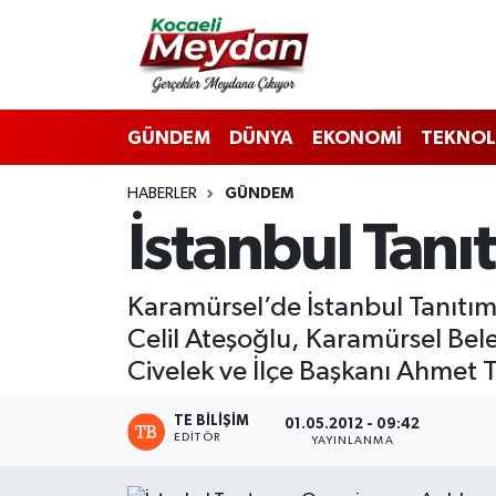
Nöbetçi Eczaneler
GÜNDEM
DÜNYA
EKONOMİ
TEKNOL
Hava Durumu
HABERLER
GÜNDEM
Trafik Durumu
İstanbul Tanı
Süper Lig Puan Durumu ve Fikstür
Karamürsel’de İstanbul Tanıtım 
Tüm Manşetler
Celil Ateşoğlu, Karamürsel Bele
Son Dakika Haberleri
Civelek ve İlçe Başkanı Ahmet T
Haber Arşivi
TE BILIŞIM
01.05.2012 - 09:42
EDITÖR
YAYINLANMA