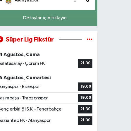
Alanyaspor
0
0
Detaylar için tıklayın
Süper Lig Fikstür
4 Ağustos, Cuma
alatasaray - Çorum FK
21:30
5 Ağustos, Cumartesi
onyaspor - Rizespor
19:00
asımpaşa - Trabzonspor
19:00
ençlerbirliği S.K. - Fenerbahçe
21:30
aziantep FK - Alanyaspor
21:30