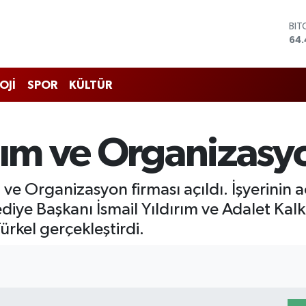
BIT
64.
DO
47,
EU
OJİ
SPOR
KÜLTÜR
55,
STE
64
GRA
tım ve Organizasyo
651
BİS
13.
ve Organizasyon firması açıldı. İşyerinin
diye Başkanı İsmail Yıldırım ve Adalet Kal
ürkel gerçekleştirdi.