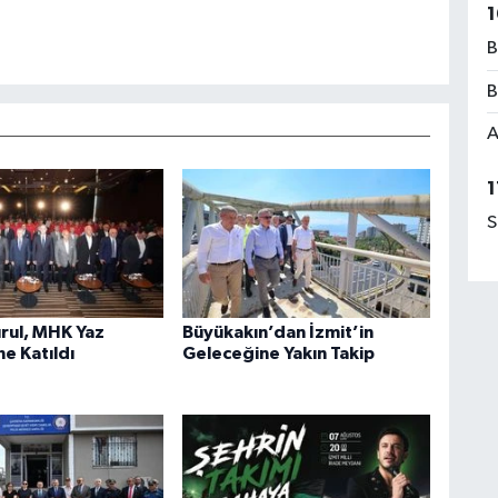
1
B
B
A
1
S
rul, MHK Yaz
Büyükakın’dan İzmit’in
e Katıldı
Geleceğine Yakın Takip