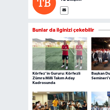
Bunlar da ilginizi çekebilir
Körfez’in Gururu: Körfezli
Başkan Du
Zümra Milli Takım Aday
Semineri’n
Kadrosunda