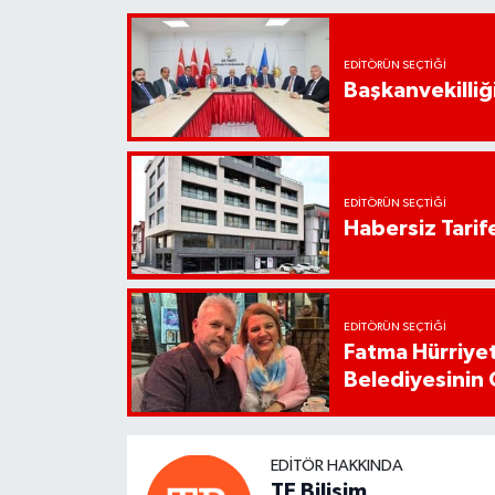
EDITÖRÜN SEÇTIĞI
Başkanvekilliği
EDITÖRÜN SEÇTIĞI
Habersiz Tarife
EDITÖRÜN SEÇTIĞI
Fatma Hürriyet
Belediyesinin 
EDITÖR HAKKINDA
TE Bilişim