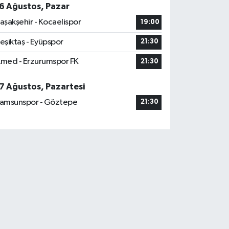
6 Ağustos, Pazar
aşakşehir - Kocaelispor
19:00
eşiktaş - Eyüpspor
21:30
med - Erzurumspor FK
21:30
7 Ağustos, Pazartesi
amsunspor - Göztepe
21:30