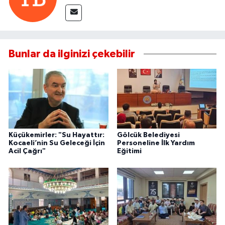
Bunlar da ilginizi çekebilir
Küçükemirler: "Su Hayattır:
Gölcük Belediyesi
Kocaeli’nin Su Geleceği İçin
Personeline İlk Yardım
Acil Çağrı"
Eğitimi