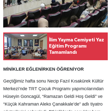
İlim Yayma Cemiyeti Yaz
Eğitim Programı
Tamamlandı
MİNİKLER EĞLENİRKEN ÖĞRENİYOR
Geçtiğimiz hafta sonu Necip Fazıl Kısakürek Kültür
Merkezi’nde TRT Çocuk Programı yapımcılarından
Hüseyin Goncagül, “Ramazan Geldi Hoş Geldi” ve
“Küçük Kahraman Aleko Çanakkale’de” adlı tiyatro