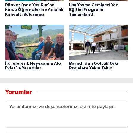
Dilovası'nda Yaz Kur'an
İlim Yayma Cemiyeti Yaz
Kursu Öğrencilerine Anlamlı
Eğitim Programı
Kahvaltı Buluşması
Tamamlandı
İlk Teleferik Heyecanını Alo
Baraçlı’dan Gölcük’teki
Evlat’la Yaşadılar
Projelere Yakın Takip
Yorumlar