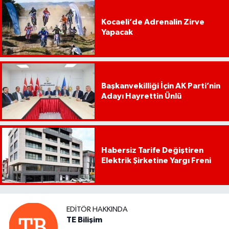
Kocaeli’de Adrenalin Zirve
Yapacak
Başkanvekilliği İçin AK Parti’nin
Adayı Hayrettin Ünlü
Habersiz Tarife Değiştiren
Elektrik Şirketine Yargı Freni
EDITÖR HAKKINDA
TE Bilişim