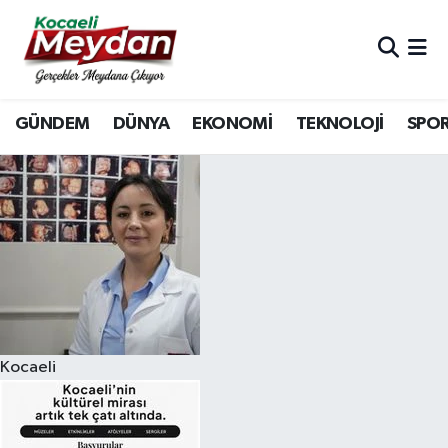
Nöbetçi Eczaneler
GÜNDEM
DÜNYA
EKONOMİ
TEKNOLOJİ
SPO
Hava Durumu
Trafik Durumu
Süper Lig Puan Durumu ve Fikstür
Tüm Manşetler
Son Dakika Haberleri
Kocaeli
Haber Arşivi