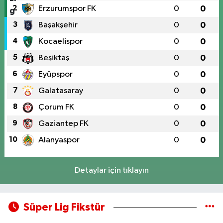
2
Erzurumspor FK
0
0
3
Başakşehir
0
0
4
Kocaelispor
0
0
5
Beşiktaş
0
0
6
Eyüpspor
0
0
7
Galatasaray
0
0
8
Çorum FK
0
0
9
Gaziantep FK
0
0
10
Alanyaspor
0
0
Detaylar için tıklayın
Süper Lig Fikstür