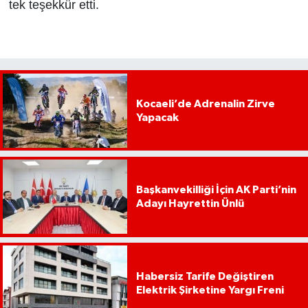
tek teşekkür etti.
Kocaeli’de Adrenalin Zirve
Yapacak
Başkanvekilliği İçin AK Parti’nin
Adayı Hayrettin Ünlü
Habersiz Tarife Değiştiren
Elektrik Şirketine Yargı Freni