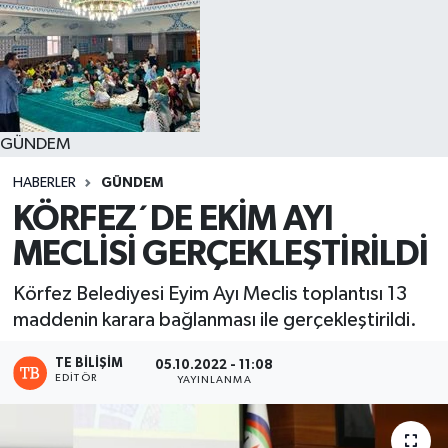
GÜNDEM
HABERLER
GÜNDEM
KÖRFEZ´DE EKİM AYI
MECLİSİ GERÇEKLEŞTİRİLDİ
Körfez Belediyesi Eyim Ayı Meclis toplantısı 13
maddenin karara bağlanması ile gerçekleştirildi.
TE BILIŞIM
05.10.2022 - 11:08
EDITÖR
YAYINLANMA