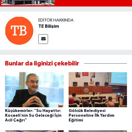
EDITÖR HAKKINDA
TE Bilişim
Bunlar da ilginizi çekebilir
Küçükemirler: "Su Hayattır:
Gölcük Belediyesi
Kocaeli’nin Su Geleceği İçin
Personeline İlk Yardım
Acil Çağrı"
Eğitimi