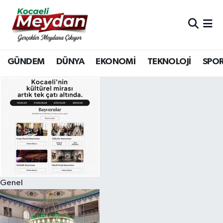
Nöbetçi Eczaneler
GÜNDEM
DÜNYA
EKONOMİ
TEKNOLOJİ
SPO
Hava Durumu
Trafik Durumu
Süper Lig Puan Durumu ve Fikstür
Tüm Manşetler
Son Dakika Haberleri
Genel
Haber Arşivi