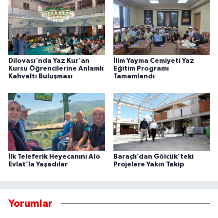
Dilovası'nda Yaz Kur'an
İlim Yayma Cemiyeti Yaz
Kursu Öğrencilerine Anlamlı
Eğitim Programı
Kahvaltı Buluşması
Tamamlandı
İlk Teleferik Heyecanını Alo
Baraçlı’dan Gölcük’teki
Evlat’la Yaşadılar
Projelere Yakın Takip
Yorumlar