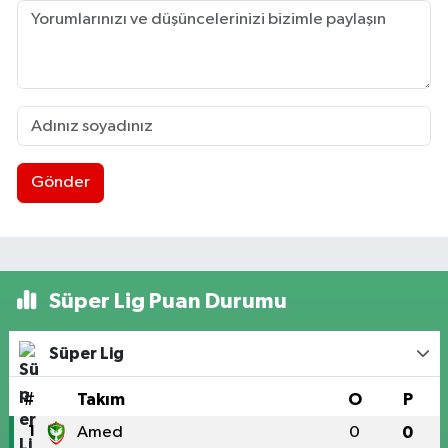
Gönder
Süper Lig Puan Durumu
Süper Lig
#
Takım
O
P
1
Amed
0
0