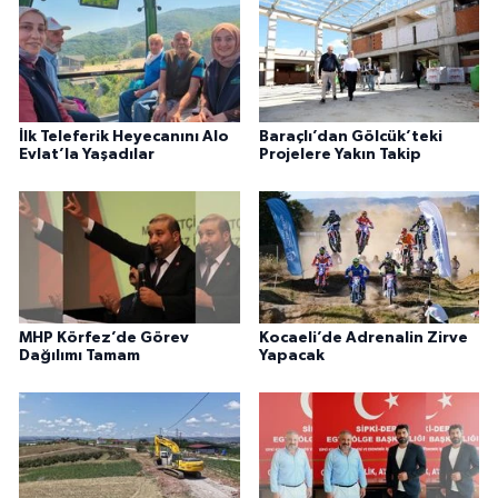
İlk Teleferik Heyecanını Alo
Baraçlı’dan Gölcük’teki
Evlat’la Yaşadılar
Projelere Yakın Takip
MHP Körfez’de Görev
Kocaeli’de Adrenalin Zirve
Dağılımı Tamam
Yapacak