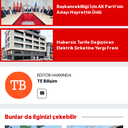
Başkanvekilliği İçin AK Parti’nin
Adayı Hayrettin Ünlü
Habersiz Tarife Değiştiren
Elektrik Şirketine Yargı Freni
EDITÖR HAKKINDA
TE Bilişim
Bunlar da ilginizi çekebilir