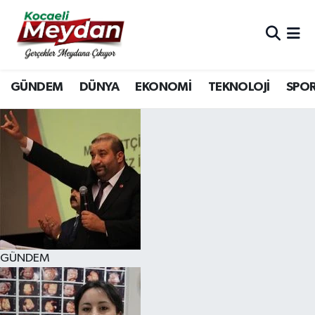
Nöbetçi Eczaneler
GÜNDEM
DÜNYA
EKONOMİ
TEKNOLOJİ
SPO
Hava Durumu
Trafik Durumu
Süper Lig Puan Durumu ve Fikstür
Tüm Manşetler
Son Dakika Haberleri
GÜNDEM
Haber Arşivi