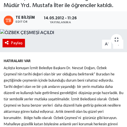
Müdür Yrd. Mustafa İlter ile öğrenciler katıldı.
TE BILIŞIM
14.05.2012 - 11:26
EDITÖR
YAYINLANMA
Paylaş
-
+
A
A
HATIRALARI VAR
Açılışta konuşan İzmit Belediye Başkanı Dr. Nevzat Doğan, Özbek
Çeşmesi’nin tarihi değeri olan bir yer olduğunu belirterek” Buradan he
geçtiğimde çeşmenin içinde bulunduğu durum beni rahatsız ediyordu.
Tarihi değeri olan ve bir çok anıların yaşandığı bir yerin mutlaka daha
düzenli ve kullanışlı hale getirilmesi gerektiğini düşünüp proje hazırladık. Bu
tür sembolik yerler mutlaka yaşatılmalıdır. İzmit Belediyesi olarak Özbek
Çeşmesi ve buna benzer yerleri daha düzenli hale getirip gelecek nesillere
aktarmayı görev kabul ediyoruz. Artık önemli olan bu güzel yeri
korumaktır. Bölge halkı olarak Özbek Çeşmesi’ni gözünüz gibi koruyun.
Mahalleye güzellik katan böylesine anlamlı yeri korumak herkesin görevi