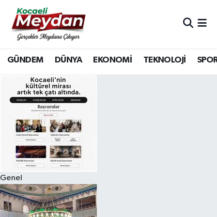
Nöbetçi Eczaneler
GÜNDEM
DÜNYA
EKONOMİ
TEKNOLOJİ
SPO
Hava Durumu
Trafik Durumu
Süper Lig Puan Durumu ve Fikstür
Tüm Manşetler
Son Dakika Haberleri
Genel
Haber Arşivi