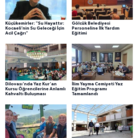
Küçükemirler: "Su Hayattır:
Gölcük Belediyesi
Kocaeli’nin Su Geleceği İçin
Personeline İlk Yardım
Acil Çağrı"
Eğitimi
Dilovası'nda Yaz Kur'an
İlim Yayma Cemiyeti Yaz
Kursu Öğrencilerine Anlamlı
Eğitim Programı
Kahvaltı Buluşması
Tamamlandı