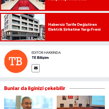
Habersiz Tarife Değiştiren
Elektrik Şirketine Yargı Freni
EDITÖR HAKKINDA
TE Bilişim
Bunlar da ilginizi çekebilir