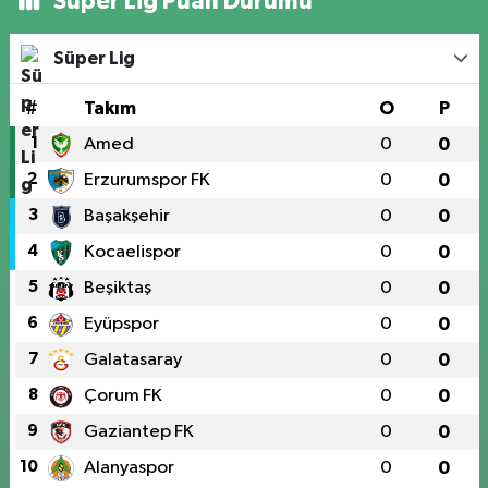
Süper Lig Puan Durumu
Süper Lig
#
Takım
O
P
1
Amed
0
0
2
Erzurumspor FK
0
0
3
Başakşehir
0
0
4
Kocaelispor
0
0
5
Beşiktaş
0
0
6
Eyüpspor
0
0
7
Galatasaray
0
0
8
Çorum FK
0
0
9
Gaziantep FK
0
0
10
Alanyaspor
0
0