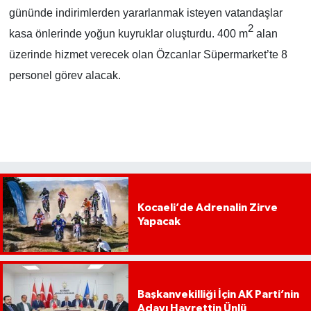
gününde indirimlerden yararlanmak isteyen vatandaşlar
2
kasa önlerinde yoğun kuyruklar oluşturdu. 400 m
alan
üzerinde hizmet verecek olan Özcanlar Süpermarket’te 8
personel görev alacak.
Kocaeli’de Adrenalin Zirve
Yapacak
Başkanvekilliği İçin AK Parti’nin
Adayı Hayrettin Ünlü