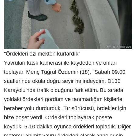
"Ördekleri ezilmekten kurtardık"
Yavruları kask kamerası ile kaydeden ve onları
toplayan Meriç Tuğrul Özdemir (18), "Sabah 09.00
saatlerinde okula doğru seyir halindeydim. D130
Karayolu'nda trafik olduğunu fark ettim. Bu sırada
yoldaki ördekleri gördüm ve tanımadığım kişilerle
beraber yolu durdurduk. Tır sürücüsü, ördekler için
bize poşet verdi. Ördekleri toplayarak poşete
koyduk. 5-10 dakika oyunca ördekleri topladık. Diğer
motorcu abimiz yavru ördekleri alarak annelerinin