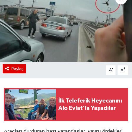
Paylaş
-
+
A
A
İlk Teleferik Heyecanını
Alo Evlat’la Yaşadılar
Araçları durduran bazı vatandaşlar, yavru ördekleri