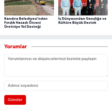
Kandıra Belediyesi’nden
İş Dünyasından Gençliğe ve
Fındık Hasadı Öncesi
Kültüre Büyük Destek
Üreticiye Yol Desteği
Yorumlar
Gönder