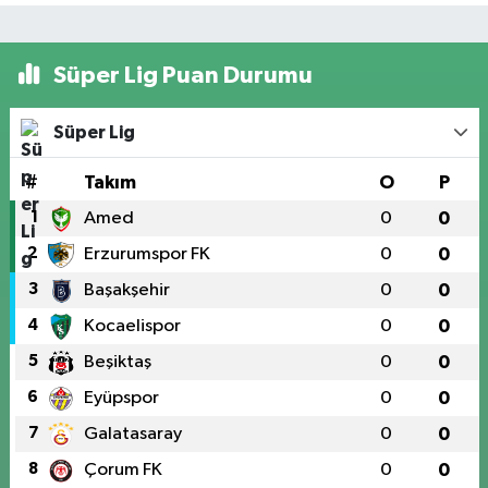
Süper Lig Puan Durumu
Süper Lig
#
Takım
O
P
1
Amed
0
0
2
Erzurumspor FK
0
0
3
Başakşehir
0
0
4
Kocaelispor
0
0
5
Beşiktaş
0
0
6
Eyüpspor
0
0
7
Galatasaray
0
0
8
Çorum FK
0
0