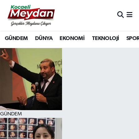
Nöbetçi Eczaneler
GÜNDEM
DÜNYA
EKONOMİ
TEKNOLOJİ
SPO
Hava Durumu
Trafik Durumu
Süper Lig Puan Durumu ve Fikstür
Tüm Manşetler
Son Dakika Haberleri
GÜNDEM
Haber Arşivi