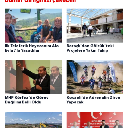
Bunlar da ilginizi çekebilir
İlk Teleferik Heyecanını Alo
Baraçlı’dan Gölcük’teki
Evlat’la Yaşadılar
Projelere Yakın Takip
MHP Körfez’de Görev
Kocaeli’de Adrenalin Zirve
Dağılımı Belli Oldu
Yapacak