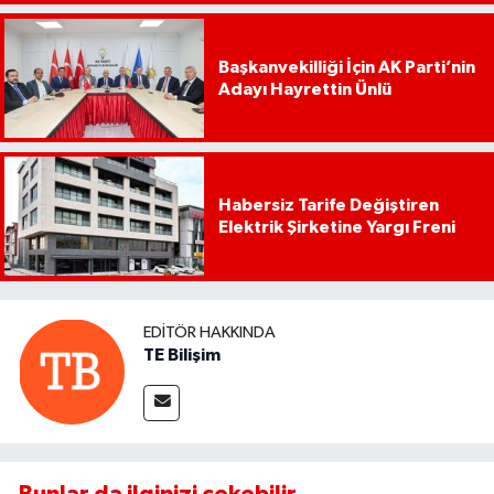
Başkanvekilliği İçin AK Parti’nin
Adayı Hayrettin Ünlü
Habersiz Tarife Değiştiren
Elektrik Şirketine Yargı Freni
EDITÖR HAKKINDA
TE Bilişim