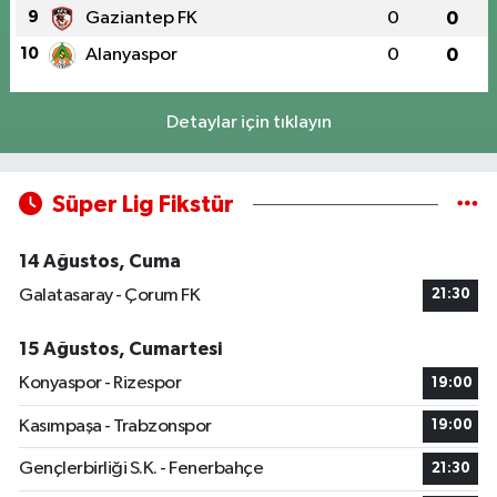
9
Gaziantep FK
0
0
10
Alanyaspor
0
0
Detaylar için tıklayın
Süper Lig Fikstür
14 Ağustos, Cuma
Galatasaray - Çorum FK
21:30
15 Ağustos, Cumartesi
Konyaspor - Rizespor
19:00
Kasımpaşa - Trabzonspor
19:00
Gençlerbirliği S.K. - Fenerbahçe
21:30