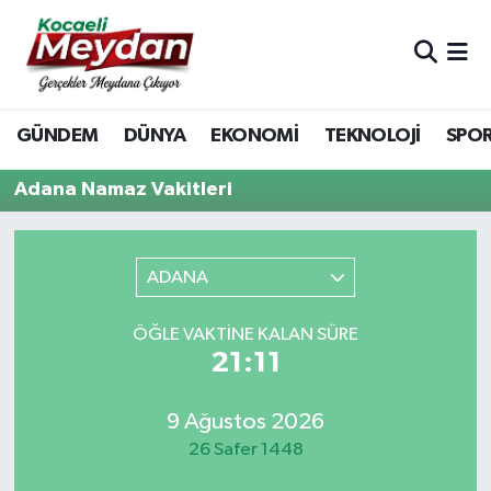
Nöbetçi Eczaneler
GÜNDEM
DÜNYA
EKONOMİ
TEKNOLOJİ
SPO
Hava Durumu
Adana Namaz Vakitleri
Trafik Durumu
Süper Lig Puan Durumu ve Fikstür
ADANA
Tüm Manşetler
ÖĞLE VAKTINE KALAN SÜRE
21:11
Son Dakika Haberleri
Haber Arşivi
9 Ağustos 2026
26 Safer 1448