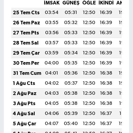
İMSAK
GÜNEŞ
ÖĞLE
İKINDI
AKŞA
25 Tem Cts
03:54
05:31
12:50
16:39
19:59
26 Tem Paz
03:55
05:32
12:50
16:39
19:59
27 Tem Pts
03:56
05:33
12:50
16:39
19:58
28 Tem Sal
03:57
05:33
12:50
16:39
19:57
29 Tem Çar
03:59
05:34
12:50
16:39
19:56
30 Tem Per
04:00
05:35
12:50
16:39
19:55
31 Tem Cum
04:01
05:36
12:50
16:38
19:54
1 Ağu Cts
04:02
05:37
12:50
16:38
19:54
2 Ağu Paz
04:03
05:38
12:50
16:38
19:53
3 Ağu Pts
04:05
05:38
12:50
16:38
19:52
4 Ağu Sal
04:06
05:39
12:50
16:37
19:51
5 Ağu Çar
04:07
05:40
12:50
16:37
19:50