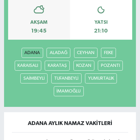
AKŞAM
YATSI
19:45
21:10
ADANA
ALADAĞ
CEYHAN
FEKE
KARAISALI
KARATAŞ
KOZAN
POZANTI
SAİMBEYLİ
TUFANBEYLİ
YUMURTALIK
İMAMOĞLU
ADANA AYLIK NAMAZ VAKITLERI