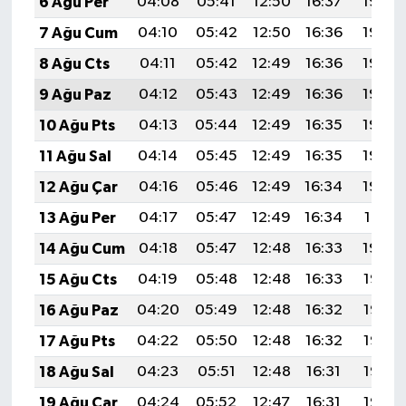
6 Ağu Per
04:08
05:41
12:50
16:37
19:49
7 Ağu Cum
04:10
05:42
12:50
16:36
19:48
8 Ağu Cts
04:11
05:42
12:49
16:36
19:46
9 Ağu Paz
04:12
05:43
12:49
16:36
19:45
10 Ağu Pts
04:13
05:44
12:49
16:35
19:44
11 Ağu Sal
04:14
05:45
12:49
16:35
19:43
12 Ağu Çar
04:16
05:46
12:49
16:34
19:42
13 Ağu Per
04:17
05:47
12:49
16:34
19:41
14 Ağu Cum
04:18
05:47
12:48
16:33
19:40
15 Ağu Cts
04:19
05:48
12:48
16:33
19:38
16 Ağu Paz
04:20
05:49
12:48
16:32
19:37
17 Ağu Pts
04:22
05:50
12:48
16:32
19:36
18 Ağu Sal
04:23
05:51
12:48
16:31
19:35
19 Ağu Çar
04:24
05:52
12:47
16:31
19:33