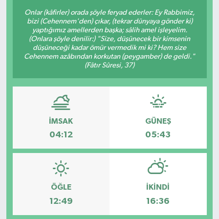
Onlar (kâfirler) orada şöyle feryad ederler: Ey Rabbimiz,
bizi (Cehennem'den) çıkar, (tekrar dünyaya gönder ki)
yaptığımız amellerden başka; sâlih amel işleyelim.
(Onlara şöyle denilir:) "Size, düşünecek bir kimsenin
düşüneceği kadar ömür vermedik mi ki? Hem size
Cehennem azâbından korkutan (peygamber) de geldi."
(Fâtır Sûresi, 37)
İMSAK
GÜNEŞ
04:12
05:43
ÖĞLE
İKINDI
12:49
16:36