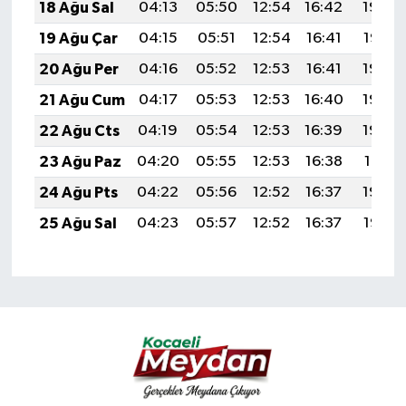
18 Ağu Sal
04:13
05:50
12:54
16:42
19:48
19 Ağu Çar
04:15
05:51
12:54
16:41
19:47
20 Ağu Per
04:16
05:52
12:53
16:41
19:45
21 Ağu Cum
04:17
05:53
12:53
16:40
19:44
22 Ağu Cts
04:19
05:54
12:53
16:39
19:42
23 Ağu Paz
04:20
05:55
12:53
16:38
19:41
24 Ağu Pts
04:22
05:56
12:52
16:37
19:39
25 Ağu Sal
04:23
05:57
12:52
16:37
19:38