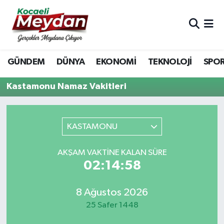
Nöbetçi Eczaneler
GÜNDEM
DÜNYA
EKONOMİ
TEKNOLOJİ
SPO
Hava Durumu
Kastamonu Namaz Vakitleri
Trafik Durumu
Süper Lig Puan Durumu ve Fikstür
KASTAMONU
Tüm Manşetler
AKŞAM VAKTINE KALAN SÜRE
02:14:58
Son Dakika Haberleri
Haber Arşivi
8 Ağustos 2026
25 Safer 1448