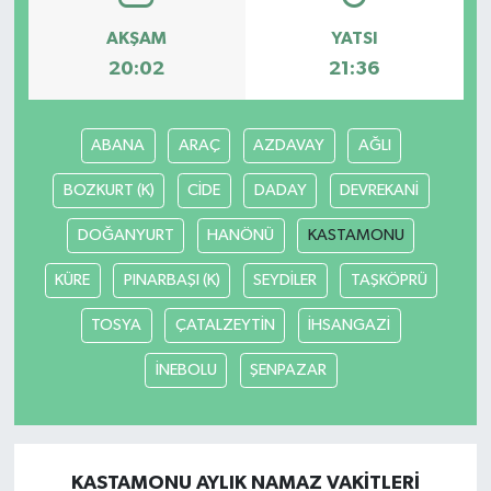
AKŞAM
YATSI
20:02
21:36
ABANA
ARAÇ
AZDAVAY
AĞLI
BOZKURT (K)
CİDE
DADAY
DEVREKANİ
DOĞANYURT
HANÖNÜ
KASTAMONU
KÜRE
PINARBAŞI (K)
SEYDİLER
TAŞKÖPRÜ
TOSYA
ÇATALZEYTİN
İHSANGAZİ
İNEBOLU
ŞENPAZAR
KASTAMONU AYLIK NAMAZ VAKITLERI