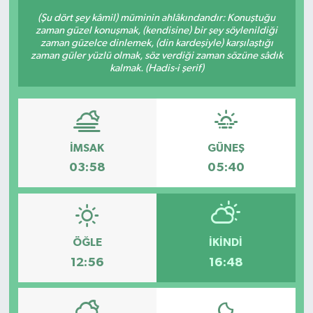
(Şu dört şey kâmil) müminin ahlâkındandır: Konuştuğu
zaman güzel konuşmak, (kendisine) bir şey söylenildiği
zaman güzelce dinlemek, (din kardeşiyle) karşılaştığı
zaman güler yüzlü olmak, söz verdiği zaman sözüne sâdık
kalmak. (Hadis-i şerif)
İMSAK
GÜNEŞ
03:58
05:40
ÖĞLE
İKINDI
12:56
16:48