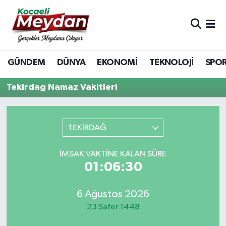
Nöbetçi Eczaneler
GÜNDEM
DÜNYA
EKONOMİ
TEKNOLOJİ
SPO
Hava Durumu
Tekirdağ Namaz Vakitleri
Trafik Durumu
Süper Lig Puan Durumu ve Fikstür
TEKİRDAĞ
Tüm Manşetler
İMSAK VAKTINE KALAN SÜRE
01:06:30
Son Dakika Haberleri
Haber Arşivi
6 Ağustos 2026
23 Safer 1448