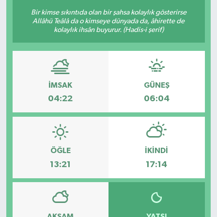
Bir kimse sıkıntıda olan bir şahsa kolaylık gösterirse
Allâhü Teâlâ da o kimseye dünyada da, âhirette de
kolaylık ihsân buyurur. (Hadis-i şerif)
İMSAK
GÜNEŞ
04:22
06:04
ÖĞLE
İKINDI
13:21
17:14
AKŞAM
YATSI