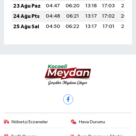
23 Ağu Paz
04:47
06:20
13:18
17:03
20:05
24 Ağu Pts
04:48
06:21
13:17
17:02
20:04
25 Ağu Sal
04:50
06:22
13:17
17:01
20:02
Nöbetçi Eczaneler
Hava Durumu