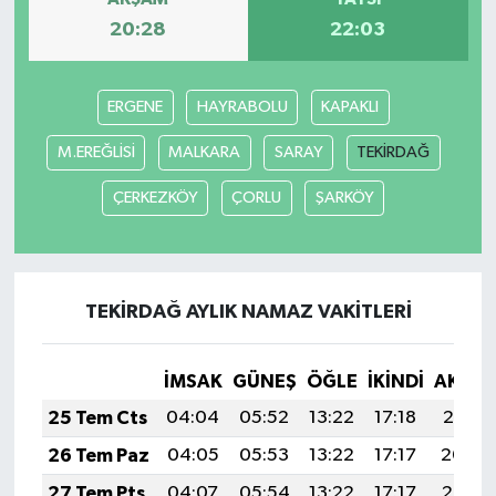
20:28
22:03
ERGENE
HAYRABOLU
KAPAKLI
M.EREĞLİSİ
MALKARA
SARAY
TEKİRDAĞ
ÇERKEZKÖY
ÇORLU
ŞARKÖY
TEKİRDAĞ AYLIK NAMAZ VAKITLERI
İMSAK
GÜNEŞ
ÖĞLE
İKINDI
AKŞA
25 Tem Cts
04:04
05:52
13:22
17:18
20:41
26 Tem Paz
04:05
05:53
13:22
17:17
20:40
27 Tem Pts
04:07
05:54
13:22
17:17
20:39