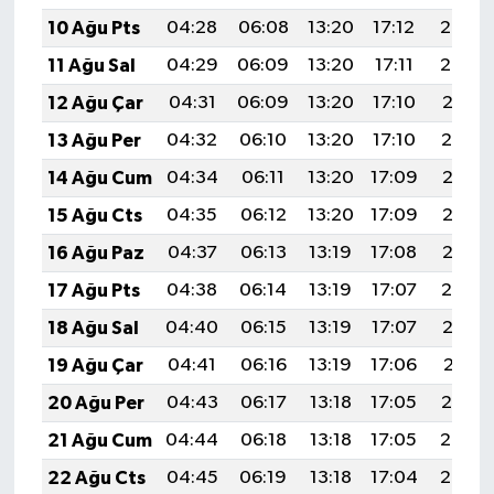
10 Ağu Pts
04:28
06:08
13:20
17:12
20:23
11 Ağu Sal
04:29
06:09
13:20
17:11
20:22
12 Ağu Çar
04:31
06:09
13:20
17:10
20:21
13 Ağu Per
04:32
06:10
13:20
17:10
20:19
14 Ağu Cum
04:34
06:11
13:20
17:09
20:18
15 Ağu Cts
04:35
06:12
13:20
17:09
20:17
16 Ağu Paz
04:37
06:13
13:19
17:08
20:15
17 Ağu Pts
04:38
06:14
13:19
17:07
20:14
18 Ağu Sal
04:40
06:15
13:19
17:07
20:12
19 Ağu Çar
04:41
06:16
13:19
17:06
20:11
20 Ağu Per
04:43
06:17
13:18
17:05
20:10
21 Ağu Cum
04:44
06:18
13:18
17:05
20:08
22 Ağu Cts
04:45
06:19
13:18
17:04
20:07