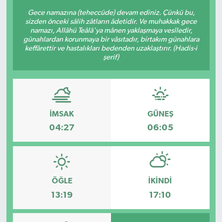
Gece namazına (teheccüde) devam ediniz. Çünkü bu,
sizden önceki sâlih zâtların âdetidir. Ve muhakkak gece
namazı, Allâhü Teâlâ'ya mânen yaklaşmaya vesîledir,
günahlardan korunmaya bir vâsıtadır, birtakım günahlara
keffârettir ve hastalıkları bedenden uzaklaştırır. (Hadis-i
şerif)
İMSAK
GÜNEŞ
04:27
06:05
ÖĞLE
İKINDI
13:19
17:10