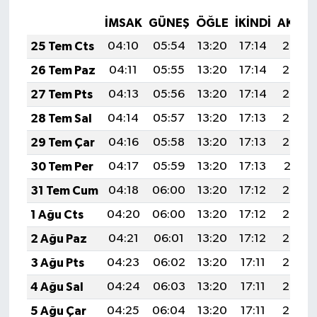
İMSAK
GÜNEŞ
ÖĞLE
İKINDI
AKŞA
25 Tem Cts
04:10
05:54
13:20
17:14
20:36
26 Tem Paz
04:11
05:55
13:20
17:14
20:35
27 Tem Pts
04:13
05:56
13:20
17:14
20:34
28 Tem Sal
04:14
05:57
13:20
17:13
20:33
29 Tem Çar
04:16
05:58
13:20
17:13
20:32
30 Tem Per
04:17
05:59
13:20
17:13
20:31
31 Tem Cum
04:18
06:00
13:20
17:12
20:30
1 Ağu Cts
04:20
06:00
13:20
17:12
20:29
2 Ağu Paz
04:21
06:01
13:20
17:12
20:28
3 Ağu Pts
04:23
06:02
13:20
17:11
20:27
4 Ağu Sal
04:24
06:03
13:20
17:11
20:26
5 Ağu Çar
04:25
06:04
13:20
17:11
20:25