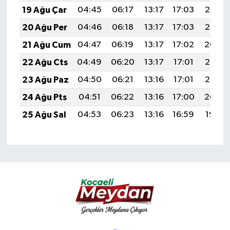
19 Ağu Çar
04:45
06:17
13:17
17:03
20:07
20 Ağu Per
04:46
06:18
13:17
17:03
20:06
21 Ağu Cum
04:47
06:19
13:17
17:02
20:04
22 Ağu Cts
04:49
06:20
13:17
17:01
20:03
23 Ağu Paz
04:50
06:21
13:16
17:01
20:02
24 Ağu Pts
04:51
06:22
13:16
17:00
20:00
25 Ağu Sal
04:53
06:23
13:16
16:59
19:59