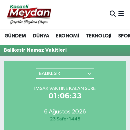
Nöbetçi Eczaneler
GÜNDEM
DÜNYA
EKONOMİ
TEKNOLOJİ
SPO
Hava Durumu
Balikesir Namaz Vakitleri
Trafik Durumu
Süper Lig Puan Durumu ve Fikstür
BALIKESİR
Tüm Manşetler
İMSAK VAKTINE KALAN SÜRE
01:06:33
Son Dakika Haberleri
Haber Arşivi
6 Ağustos 2026
23 Safer 1448