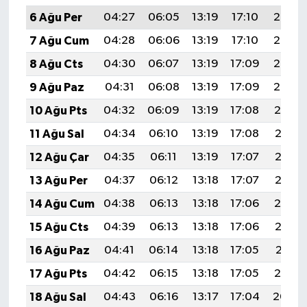
6 Ağu Per
04:27
06:05
13:19
17:10
20:24
7 Ağu Cum
04:28
06:06
13:19
17:10
20:23
8 Ağu Cts
04:30
06:07
13:19
17:09
20:22
9 Ağu Paz
04:31
06:08
13:19
17:09
20:20
10 Ağu Pts
04:32
06:09
13:19
17:08
20:19
11 Ağu Sal
04:34
06:10
13:19
17:08
20:18
12 Ağu Çar
04:35
06:11
13:19
17:07
20:17
13 Ağu Per
04:37
06:12
13:18
17:07
20:15
14 Ağu Cum
04:38
06:13
13:18
17:06
20:14
15 Ağu Cts
04:39
06:13
13:18
17:06
20:13
16 Ağu Paz
04:41
06:14
13:18
17:05
20:11
17 Ağu Pts
04:42
06:15
13:18
17:05
20:10
18 Ağu Sal
04:43
06:16
13:17
17:04
20:09