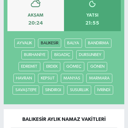
AKŞAM
YATSI
20:24
21:55
AYVALIK
BALIKESİR
BALYA
BANDIRMA
BURHANİYE
BİGADİÇ
DURSUNBEY
EDREMİT
ERDEK
GÖMEÇ
GÖNEN
HAVRAN
KEPSUT
MANYAS
MARMARA
SAVAŞTEPE
SINDIRGI
SUSURLUK
İVRİNDİ
BALIKESİR AYLIK NAMAZ VAKITLERI