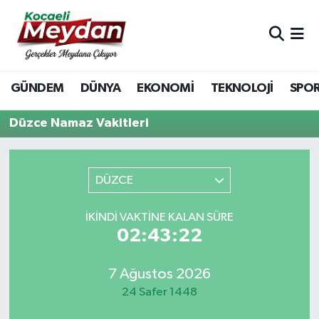
Nöbetçi Eczaneler
GÜNDEM
DÜNYA
EKONOMİ
TEKNOLOJİ
SPO
Hava Durumu
Düzce Namaz Vakitleri
Trafik Durumu
Süper Lig Puan Durumu ve Fikstür
DÜZCE
Tüm Manşetler
İKINDI VAKTINE KALAN SÜRE
02:43:22
Son Dakika Haberleri
Haber Arşivi
7 Ağustos 2026
24 Safer 1448