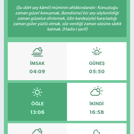
(Şu dört şey kâmil) müminin ahlâkındandır: Konuştuğu
zaman güzel konuşmak, (kendisine) bir şey söylenildiği
zaman güzelce dinlemek, (din kardeşiyle) karşılaştığı
zaman güler yüzlü olmak, söz verdiği zaman sözüne sâdık
kalmak. (Hadis-i şerif)
İMSAK
GÜNEŞ
04:09
05:50
ÖĞLE
İKINDI
13:06
16:58