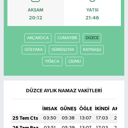
AKŞAM
YATSI
20:12
21:46
AKÇAKOCA
CUMAYERİ
DÜZCE
GÖLYAKA
GÜMÜŞOVA
KAYNAŞLI
YIĞILCA
ÇİLİMLİ
DÜZCE AYLIK NAMAZ VAKITLERI
İMSAK
GÜNEŞ
ÖĞLE
İKINDI
AKŞA
25 Tem Cts
03:50
05:38
13:07
17:03
20:26
26 Tem Paz
03:51
05:39
13:07
17:03
20:25