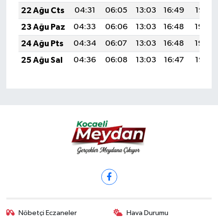
22 Ağu Cts
04:31
06:05
13:03
16:49
19:52
23 Ağu Paz
04:33
06:06
13:03
16:48
19:50
24 Ağu Pts
04:34
06:07
13:03
16:48
19:49
25 Ağu Sal
04:36
06:08
13:03
16:47
19:47
Nöbetçi Eczaneler
Hava Durumu