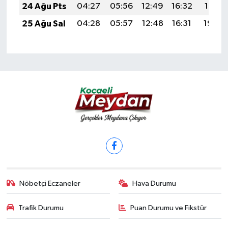
24 Ağu Pts
04:27
05:56
12:49
16:32
19:31
25 Ağu Sal
04:28
05:57
12:48
16:31
19:30
Nöbetçi Eczaneler
Hava Durumu
Trafik Durumu
Puan Durumu ve Fikstür