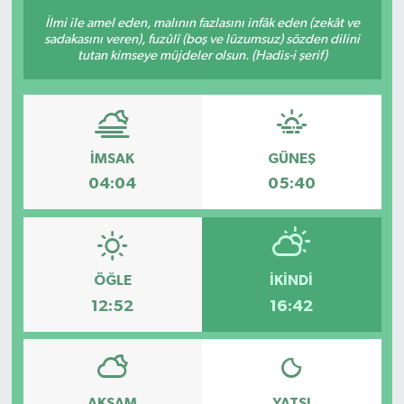
İlmi ile amel eden, malının fazlasını infâk eden (zekât ve
sadakasını veren), fuzûlî (boş ve lüzumsuz) sözden dilini
tutan kimseye müjdeler olsun. (Hadis-i şerif)
İMSAK
GÜNEŞ
04:04
05:40
ÖĞLE
İKINDI
12:52
16:42
AKŞAM
YATSI