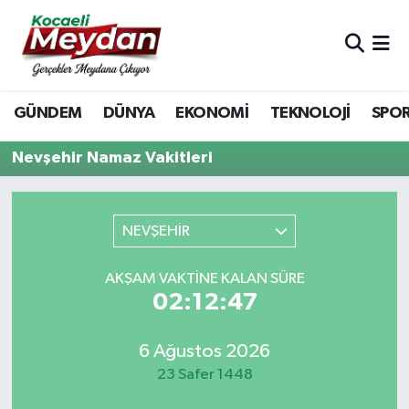
Nöbetçi Eczaneler
GÜNDEM
DÜNYA
EKONOMİ
TEKNOLOJİ
SPO
Hava Durumu
Nevşehir Namaz Vakitleri
Trafik Durumu
Süper Lig Puan Durumu ve Fikstür
NEVŞEHİR
Tüm Manşetler
AKŞAM VAKTINE KALAN SÜRE
02:12:47
Son Dakika Haberleri
Haber Arşivi
6 Ağustos 2026
23 Safer 1448