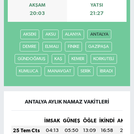
AKŞAM
YATSI
20:03
21:27
AKSEKİ
AKSU
ALANYA
ANTALYA
DEMRE
ELMALI
FİNİKE
GAZİPAŞA
GÜNDOĞMUŞ
KAŞ
KEMER
KORKUTELİ
KUMLUCA
MANAVGAT
SERİK
İBRADI
ANTALYA AYLIK NAMAZ VAKITLERI
İMSAK
GÜNEŞ
ÖĞLE
İKINDI
AKŞA
25 Tem Cts
04:13
05:50
13:09
16:58
20:18