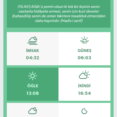
(Yâ Ali!) Allâh'a yemin olsun ki tek bir kişinin senin
vasıtanla hidâyete ermesi, senin için kızıl develer
(bahşedilip senin de onları fakirlere tasadduk etmen)den
daha hayırlıdır. (Hadis-i şerif)
İMSAK
GÜNEŞ
04:32
06:03
ÖĞLE
İKINDI
13:08
16:54