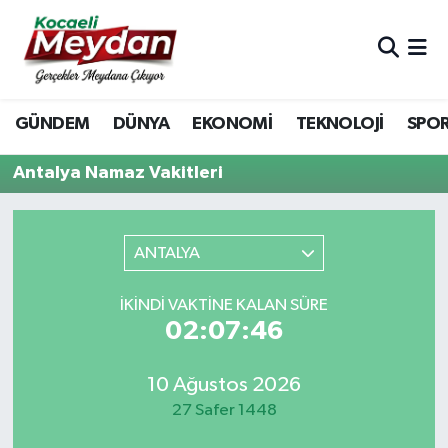
Nöbetçi Eczaneler
GÜNDEM
DÜNYA
EKONOMİ
TEKNOLOJİ
SPO
Hava Durumu
Antalya Namaz Vakitleri
Trafik Durumu
Süper Lig Puan Durumu ve Fikstür
ANTALYA
Tüm Manşetler
İKINDI VAKTINE KALAN SÜRE
02:07:46
Son Dakika Haberleri
Haber Arşivi
10 Ağustos 2026
27 Safer 1448