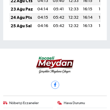
22 Ağu Cts
04:13
05:40
12:33
16:15
19:16
23 Ağu Paz
04:14
05:41
12:33
16:15
19:14
24 Ağu Pts
04:15
05:42
12:32
16:14
19:13
25 Ağu Sal
04:16
05:42
12:32
16:13
19:12
Nöbetçi Eczaneler
Hava Durumu