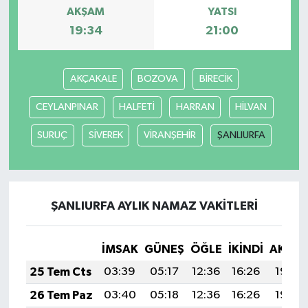
AKŞAM
YATSI
19:34
21:00
AKÇAKALE
BOZOVA
BİRECİK
CEYLANPINAR
HALFETİ
HARRAN
HİLVAN
SURUÇ
SİVEREK
VİRANŞEHİR
ŞANLIURFA
ŞANLIURFA AYLIK NAMAZ VAKITLERI
İMSAK
GÜNEŞ
ÖĞLE
İKINDI
AKŞA
25 Tem Cts
03:39
05:17
12:36
16:26
19:46
26 Tem Paz
03:40
05:18
12:36
16:26
19:45