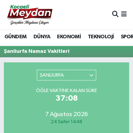
Nöbetçi Eczaneler
GÜNDEM
DÜNYA
EKONOMİ
TEKNOLOJİ
SPO
Hava Durumu
Şanliurfa Namaz Vakitleri
Trafik Durumu
Süper Lig Puan Durumu ve Fikstür
ŞANLIURFA
Tüm Manşetler
ÖĞLE VAKTINE KALAN SÜRE
37:08
Son Dakika Haberleri
Haber Arşivi
7 Ağustos 2026
24 Safer 1448