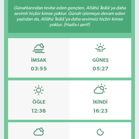
Günahlarından tevbe eden gençten, Allâhü Teâlâ'ya daha
sevimli hiçbir kimse yoktur. Günah işlemeye devam eden
yaşlıdan da, Allâhü Teâlâ'ya daha sevimsiz hiçbir kimse
yoktur. (Hadis-i şerif)
İMSAK
GÜNEŞ
03:55
05:27
ÖĞLE
İKINDI
12:36
16:23