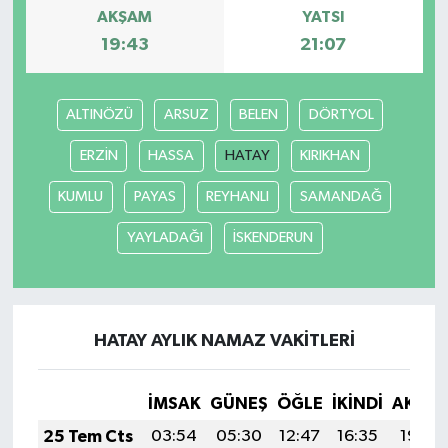
AKŞAM
YATSI
19:43
21:07
ALTINÖZÜ
ARSUZ
BELEN
DÖRTYOL
ERZİN
HASSA
HATAY
KIRIKHAN
KUMLU
PAYAS
REYHANLI
SAMANDAĞ
YAYLADAĞI
İSKENDERUN
HATAY AYLIK NAMAZ VAKITLERI
İMSAK
GÜNEŞ
ÖĞLE
İKINDI
AKŞA
25 Tem Cts
03:54
05:30
12:47
16:35
19:54