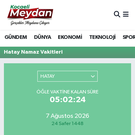
Nöbetçi Eczaneler
GÜNDEM
DÜNYA
EKONOMİ
TEKNOLOJİ
SPO
Hava Durumu
Hatay Namaz Vakitleri
Trafik Durumu
Süper Lig Puan Durumu ve Fikstür
HATAY
Tüm Manşetler
ÖĞLE VAKTINE KALAN SÜRE
05:02:24
Son Dakika Haberleri
Haber Arşivi
7 Ağustos 2026
24 Safer 1448