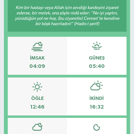
Kim bir hastayı veya Allah için sevdiği kardeşini ziyaret
ederse, bir melek, ona şöyle nidâ eder: "Ne iyi yaptın,
yürüdüğün yol ne hoş, (bu ziyaretle) Cennet'te kendine
bir köşk hazırladın!" (Hadis-i şerif)
İMSAK
GÜNEŞ
04:09
05:40
ÖĞLE
İKINDI
12:46
16:32