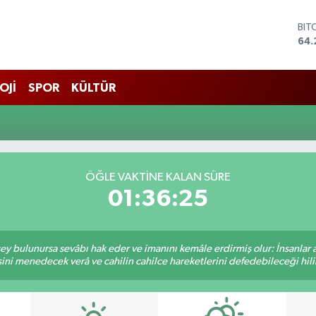
BIT
64.
DO
47,
EU
OJİ
SPOR
KÜLTÜR
55
STE
64,
GRA
651
BİS
ÖĞLE VAKTINE KALAN SÜRE
13.
01:36:25
 şey bulunursa sevâbı hak eder ve imanını kemâle erdirmiş olur: İnsanlar 
ini menedecek verâ ve cahilin cahilce hareketlerini defedebileceği hili