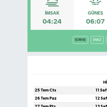
İMSAK
GÜNEŞ
04:24
06:07
EDİRNE
ENEZ
H
25 Tem Cts
11 Sa
26 Tem Paz
12 Sa
27 Tem Pts
13 Sa