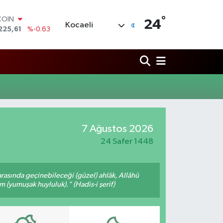
°
COIN
24
Kocaeli
225,61
%-0.63
LAR
6704
%0
RO
,0406
%-0.08
RLİN
2143
%0
M ALTIN
0.40
%0.45
T100
7 Ağustos 2026
799
%70
24 Safer 1448
arasında geçinebileceği (güzel) ahlâk, Allâhü
m (yumuşak huyluluk)." (Hadis-i şerif)