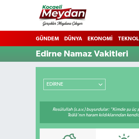
Nöbetçi Eczaneler
GÜNDEM
DÜNYA
EKONOMİ
TEKNOL
Hava Durumu
Edirne Namaz Vakitleri
Trafik Durumu
Süper Lig Puan Durumu ve Fikstür
EDİRNE
Tüm Manşetler
Son Dakika Haberleri
Resûlullah (s.a.v.) buyurdular: "Kimde şu üç
Teâlâ'nın haram kıldıklarından kendis
Haber Arşivi