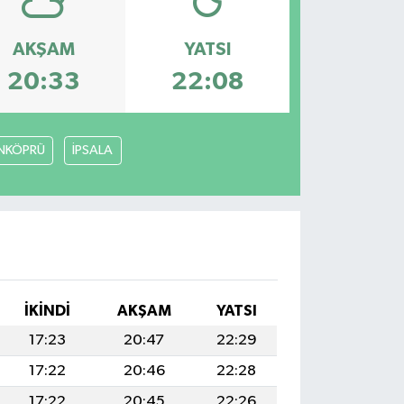
AKŞAM
YATSI
20:33
22:08
NKÖPRÜ
İPSALA
İKINDI
AKŞAM
YATSI
17:23
20:47
22:29
17:22
20:46
22:28
17:22
20:45
22:26