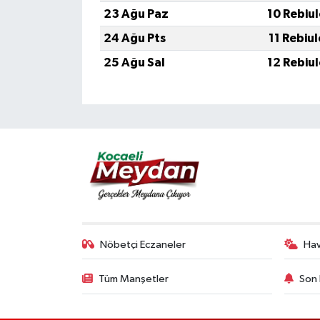
23 Ağu Paz
10 Rebiu
24 Ağu Pts
11 Rebiu
25 Ağu Sal
12 Rebiu
Nöbetçi Eczaneler
Ha
Tüm Manşetler
Son 