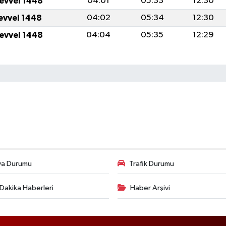
levvel 1448
04:01
05:33
12:30
levvel 1448
04:02
05:34
12:30
levvel 1448
04:04
05:35
12:29
va Durumu
Trafik Durumu
Dakika Haberleri
Haber Arşivi