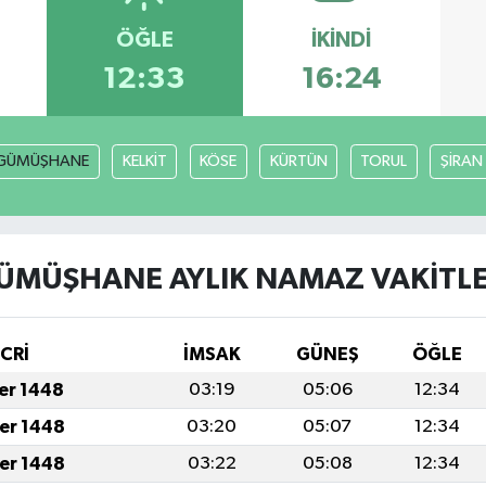
ÖĞLE
İKINDI
12:33
16:24
GÜMÜŞHANE
KELKİT
KÖSE
KÜRTÜN
TORUL
ŞİRAN
ÜMÜŞHANE AYLIK NAMAZ VAKITLE
İCRİ
İMSAK
GÜNEŞ
ÖĞLE
fer 1448
03:19
05:06
12:34
fer 1448
03:20
05:07
12:34
fer 1448
03:22
05:08
12:34