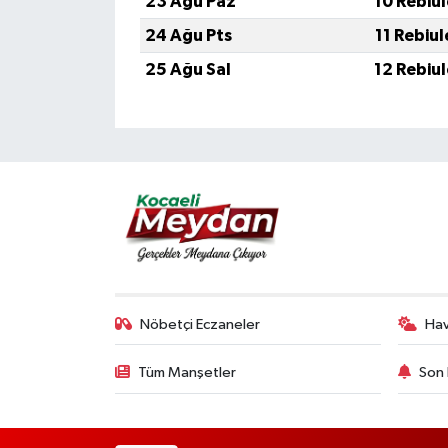
23 Ağu Paz
10 Rebiu
24 Ağu Pts
11 Rebiu
25 Ağu Sal
12 Rebiu
Nöbetçi Eczaneler
Ha
Tüm Manşetler
Son 