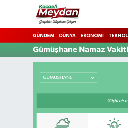
Nöbetçi Eczaneler
GÜNDEM
DÜNYA
EKONOMİ
TEKNOL
Hava Durumu
Gümüşhane Namaz Vakitl
Trafik Durumu
Süper Lig Puan Durumu ve Fikstür
GÜMÜŞHANE
Tüm Manşetler
Son Dakika Haberleri
Güçlü bir mü
Haber Arşivi