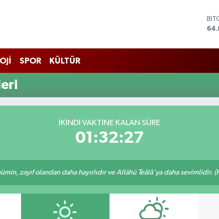
BIT
64.
DO
47,
EU
OJİ
SPOR
KÜLTÜR
55,
STE
eri
64,
GRA
66
BİS
İKINDI VAKTINE KALAN SÜRE
13.
01:32:27
min, zayıf olandan daha hayırlıdır ve Allâhü Teâlâ'ya daha sevimlidir. (H