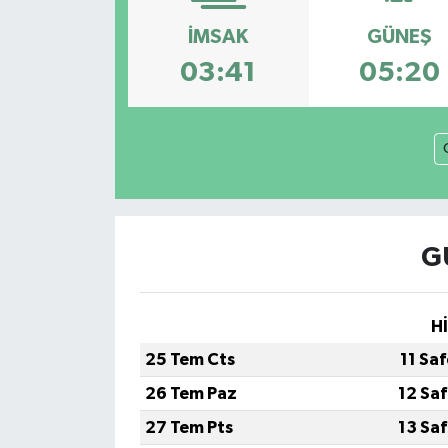
İMSAK
GÜNEŞ
03:41
05:20
G
H
25 Tem Cts
11 Sa
26 Tem Paz
12 Sa
27 Tem Pts
13 Sa