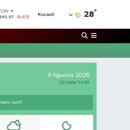
°
COIN
28
Kocaeli
840,97
%-0.15
LAR
7436
%0.18
RO
2510
%0.32
RLİN
4811
%0.38
M ALTIN
60.55
%0
T100
9 Ağustos 2026
779
%-14
26 Safer 1448
adis-i şerif)