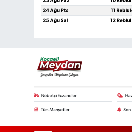
23 Ağu Paz
10 Rebiu
24 Ağu Pts
11 Rebiu
25 Ağu Sal
12 Rebiu
Nöbetçi Eczaneler
Ha
Tüm Manşetler
Son 