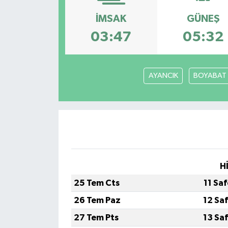
İMSAK
GÜNEŞ
03:47
05:32
AYANCIK
BOYABAT
H
25 Tem Cts
11 Sa
26 Tem Paz
12 Sa
27 Tem Pts
13 Sa