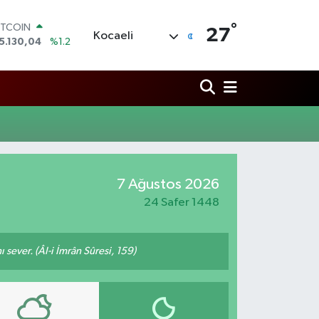
°
ITCOIN
27
Kocaeli
5.130,04
%1.2
OLAR
7,7106
%0.17
URO
5,1652
%0.27
TERLİN
4,4046
%0.35
RAM ALTIN
648.99
%2.59
İST100
7 Ağustos 2026
3.773
%-19
24 Safer 1448
 sever. (Âl-i İmrân Sûresi, 159)