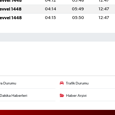
levvel 1448
04:12
05:48
12:47
levvel 1448
04:14
05:49
12:47
levvel 1448
04:15
05:50
12:47
va Durumu
Trafik Durumu
Dakika Haberleri
Haber Arşivi