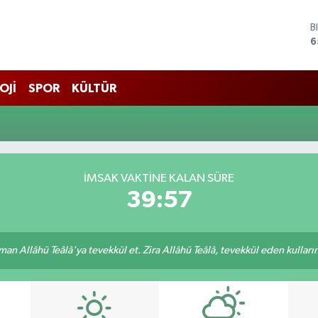
B
6
D
4
E
OJİ
SPOR
KÜLTÜR
5
S
6
G
6
B
İMSAK VAKTINE KALAN SÜRE
1
39:57
an Allâhü Teâlâ'ya tevekkül et. Zira Allâhü Teâlâ, tevekkül eden kullarını