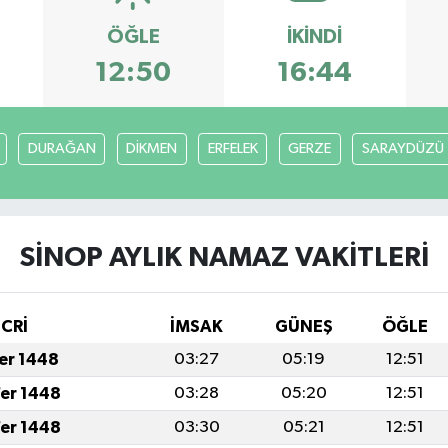
ÖĞLE
İKINDI
12:50
16:44
DURAĞAN
DİKMEN
ERFELEK
GERZE
SARAYDÜZÜ
SİNOP AYLIK NAMAZ VAKITLERI
İCRİ
İMSAK
GÜNEŞ
ÖĞLE
fer 1448
03:27
05:19
12:51
fer 1448
03:28
05:20
12:51
fer 1448
03:30
05:21
12:51