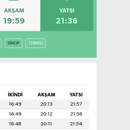
AKŞAM
YATSI
19:59
21:36
SİNOP
TÜRKELİ
İKINDI
AKŞAM
YATSI
16:49
20:13
21:57
16:49
20:12
21:56
16:48
20:11
21:54