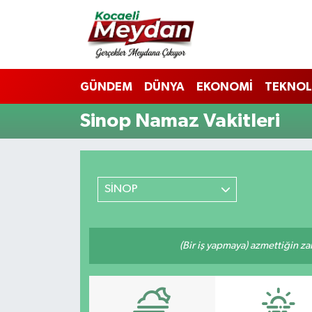
Nöbetçi Eczaneler
GÜNDEM
DÜNYA
EKONOMİ
TEKNOL
Hava Durumu
Sinop Namaz Vakitleri
Trafik Durumu
Süper Lig Puan Durumu ve Fikstür
SİNOP
Tüm Manşetler
Son Dakika Haberleri
(Bir iş yapmaya) azmettiğin zam
Haber Arşivi