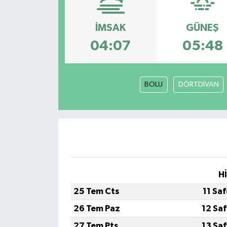
İMSAK
GÜNEŞ
04:07
05:48
BOLU
DÖRTDİVAN
H
25 Tem Cts
11 Sa
26 Tem Paz
12 Sa
27 Tem Pts
13 Sa