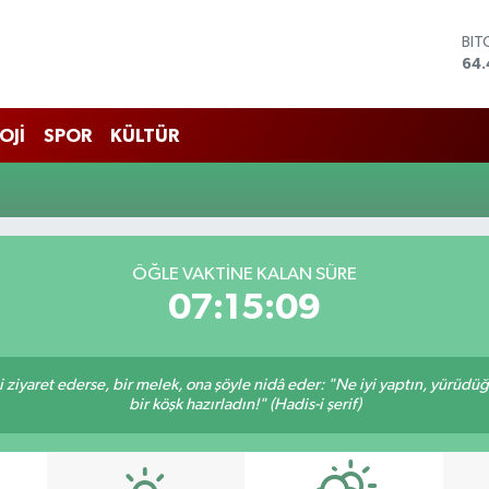
BIT
64.
DO
47,
EU
OJİ
SPOR
KÜLTÜR
55,
STE
64
GRA
652
BİS
ÖĞLE VAKTINE KALAN SÜRE
13.
07:15:09
ni ziyaret ederse, bir melek, ona şöyle nidâ eder: "Ne iyi yaptın, yürüdü
bir köşk hazırladın!" (Hadis-i şerif)