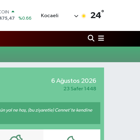
°
COIN
24
Kocaeli
475,47
%0.66
LAR
5971
%0.05
RO
1336
%0.18
RLİN
,2534
%0.22
M ALTIN
7.85
%0.54
T100
6 Ağustos 2026
703
%0
23 Safer 1448
ğün yol ne hoş, (bu ziyaretle) Cennet'te kendine