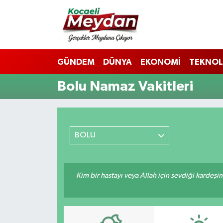
Nöbetçi Eczaneler
GÜNDEM
DÜNYA
EKONOMİ
TEKNOL
Hava Durumu
Bolu Namaz Vakitleri
Trafik Durumu
Süper Lig Puan Durumu ve Fikstür
BOLU
Tüm Manşetler
Son Dakika Haberleri
Kim bir hastayı veya Allah için sevdiği kardeşi
Haber Arşivi