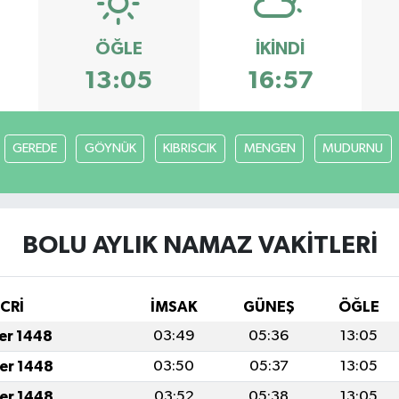
ÖĞLE
İKINDI
13:05
16:57
GEREDE
GÖYNÜK
KIBRISCIK
MENGEN
MUDURNU
BOLU AYLIK NAMAZ VAKITLERI
İCRİ
İMSAK
GÜNEŞ
ÖĞLE
fer 1448
03:49
05:36
13:05
fer 1448
03:50
05:37
13:05
fer 1448
03:52
05:38
13:05