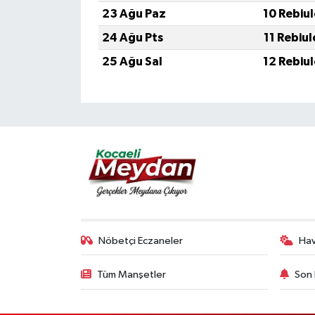
23 Ağu Paz
10 Rebiu
24 Ağu Pts
11 Rebiu
25 Ağu Sal
12 Rebiu
Nöbetçi Eczaneler
Ha
Tüm Manşetler
Son 