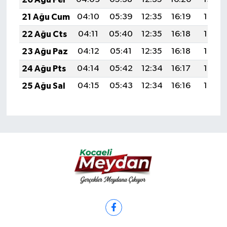
21 Ağu Cum
04:10
05:39
12:35
16:19
19:21
22 Ağu Cts
04:11
05:40
12:35
16:18
19:19
23 Ağu Paz
04:12
05:41
12:35
16:18
19:18
24 Ağu Pts
04:14
05:42
12:34
16:17
19:17
25 Ağu Sal
04:15
05:43
12:34
16:16
19:15