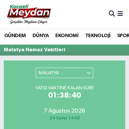
Nöbetçi Eczaneler
GÜNDEM
DÜNYA
EKONOMİ
TEKNOLOJİ
SPO
Hava Durumu
Malatya Namaz Vakitleri
Trafik Durumu
Süper Lig Puan Durumu ve Fikstür
MALATYA
Tüm Manşetler
YATSI VAKTINE KALAN SÜRE
01:38:40
Son Dakika Haberleri
Haber Arşivi
7 Ağustos 2026
24 Safer 1448