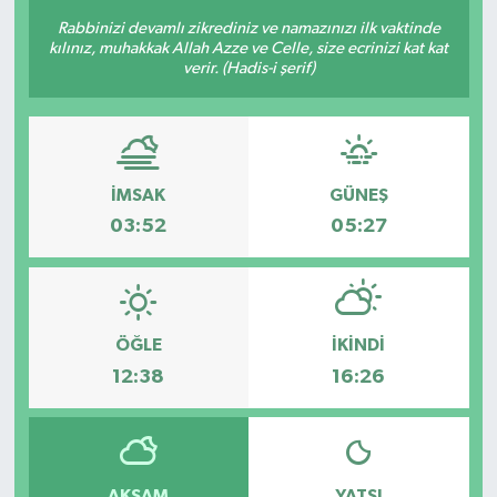
Rabbinizi devamlı zikrediniz ve namazınızı ilk vaktinde
kılınız, muhakkak Allah Azze ve Celle, size ecrinizi kat kat
verir. (Hadis-i şerif)
İMSAK
GÜNEŞ
03:52
05:27
ÖĞLE
İKINDI
12:38
16:26
AKŞAM
YATSI