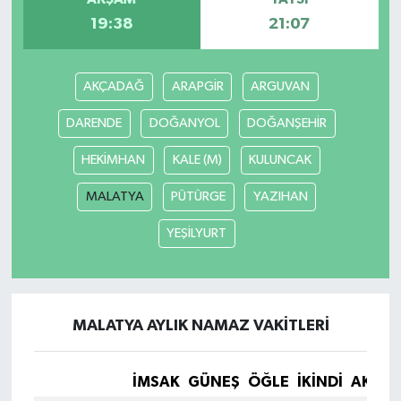
19:38
21:07
AKÇADAĞ
ARAPGİR
ARGUVAN
DARENDE
DOĞANYOL
DOĞANŞEHİR
HEKİMHAN
KALE (M)
KULUNCAK
MALATYA
PÜTÜRGE
YAZIHAN
YEŞİLYURT
MALATYA AYLIK NAMAZ VAKITLERI
İMSAK
GÜNEŞ
ÖĞLE
İKINDI
AKŞA