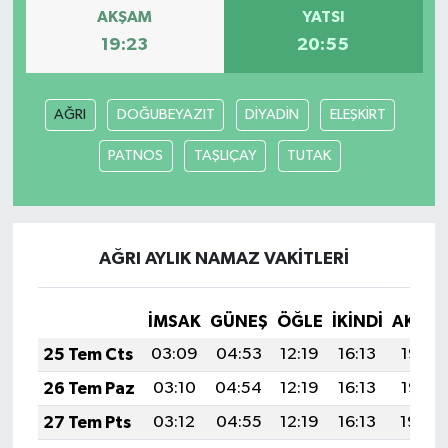
AKŞAM
YATSI
19:23
20:55
AĞRI
DOĞUBEYAZIT
DİYADİN
ELEŞKİRT
PATNOS
TAŞLIÇAY
TUTAK
AĞRI AYLIK NAMAZ VAKITLERI
İMSAK
GÜNEŞ
ÖĞLE
İKINDI
AKŞA
25 Tem Cts
03:09
04:53
12:19
16:13
19:35
26 Tem Paz
03:10
04:54
12:19
16:13
19:35
27 Tem Pts
03:12
04:55
12:19
16:13
19:34