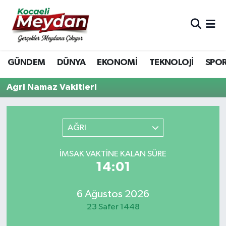
Nöbetçi Eczaneler
GÜNDEM
DÜNYA
EKONOMİ
TEKNOLOJİ
SPO
Hava Durumu
Ağri Namaz Vakitleri
Trafik Durumu
Süper Lig Puan Durumu ve Fikstür
AĞRI
Tüm Manşetler
İMSAK VAKTINE KALAN SÜRE
14:01
Son Dakika Haberleri
Haber Arşivi
6 Ağustos 2026
23 Safer 1448