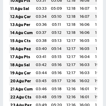
10 Ağu Pts
03:31
05:08
12:18
16:08
19:19
11 Ağu Sal
03:33
05:09
12:18
16:07
19:17
12 Ağu Çar
03:34
05:10
12:18
16:07
19:16
13 Ağu Per
03:36
05:11
12:18
16:06
19:15
14 Ağu Cum
03:37
05:12
12:18
16:06
19:14
15 Ağu Cts
03:38
05:13
12:17
16:05
19:12
16 Ağu Paz
03:40
05:14
12:17
16:05
19:11
17 Ağu Pts
03:41
05:15
12:17
16:04
19:10
18 Ağu Sal
03:42
05:16
12:17
16:03
19:08
19 Ağu Çar
03:44
05:16
12:17
16:03
19:07
20 Ağu Per
03:45
05:17
12:16
16:02
19:05
21 Ağu Cum
03:46
05:18
12:16
16:01
19:04
22 Ağu Cts
03:48
05:19
12:16
16:01
19:03
23 Ağu Paz
03:49
05:20
12:16
16:00
19:01