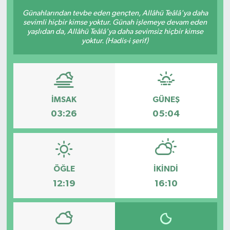
Günahlarından tevbe eden gençten, Allâhü Teâlâ'ya daha
sevimli hiçbir kimse yoktur. Günah işlemeye devam eden
yaşlıdan da, Allâhü Teâlâ'ya daha sevimsiz hiçbir kimse
yoktur. (Hadis-i şerif)
İMSAK
GÜNEŞ
03:26
05:04
ÖĞLE
İKINDI
12:19
16:10